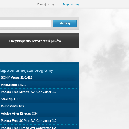
Dzisiaj mamy
Mapa strony
Encyklopedia rozszerzeń plików
ajpopularniejsze programy
SONY Vegas 11.0.425
VirtualDub 1.9.10
Pazera Free MP4 to AVI Converter 1.2
StaxRip 1.1.6
XviD4PSP 5.037
Adobe After Effects CS4
Pazera Free 3GP to AVI Converter 1.2
Pazera Free FLV to AVI Converter 1.2