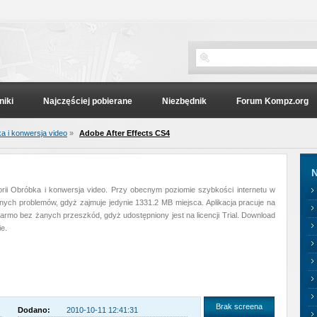
niki
Najczęściej pobierane
Niezbędnik
Forum Kompz.org
a i konwersja video
»
Adobe After Effects CS4
N
rii Obróbka i konwersja video. Przy obecnym poziomie szybkości internetu w
ych problemów, gdyż zajmuje jedynie 1331.2 MB miejsca. Aplikacja pracuje na
rmo bez żanych przeszkód, gdyż udostępniony jest na licencji Trial. Download
e.
Brak screena
Dodano:
2010-10-11 12:41:31