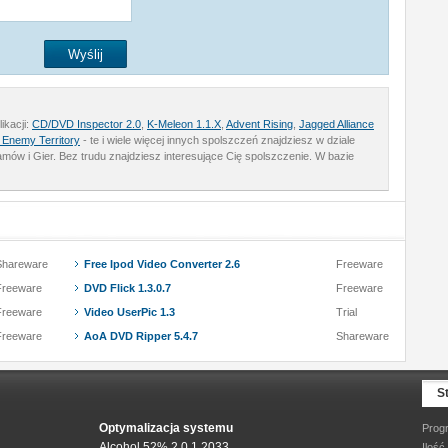
ikacji:
CD/DVD Inspector 2.0
,
K-Meleon 1.1.X
,
Advent Rising
,
Jagged Alliance
: Enemy Territory
- te i wiele więcej innych spolszczeń znajdziesz w dziale
mów i Gier. Bez trudu znajdziesz interesujące Cię spolszczenie. W bazie
Shareware
Free Ipod Video Converter 2.6
Freeware
Freeware
DVD Flick 1.3.0.7
Freeware
Freeware
Video UserPic 1.3
Trial
Freeware
AoA DVD Ripper 5.4.7
Shareware
S
Optymalizacja systemu
Prog
Alcohol 52% 2.0.1.2033
Ilość