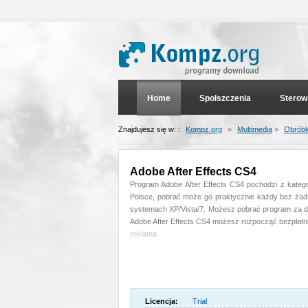
Home
Spolszczenia
Sterow
Znajdujesz się w: :
Kompz.org
»
Multimedia
»
Obróbk
Adobe After Effects CS4
Program Adobe After Effects CS4 pochodzi z katego
Polsce, pobrać może go praktycznie każdy bez żadn
systemach XP/Vista/7. Możesz pobrać program za da
Adobe After Effects CS4 możesz rozpocząć bezpłatni
reklama
Licencja:
Trial