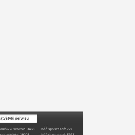
tatystyki serwisu
ramów w serwisie:
3468
Ilość spolszczeń:
727
 sterowników:
19208
Ilość rozszerzeń:
5923