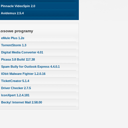
Pinnacle VideoSpin 2.0
Avidemux 2.5.4
Losowe programy
eMule Plus 1.2e
TorrentStorm 1.3
Digital Media Converter 4.01
Picasa 3.8 Build 117.38
Spam Bully for Outlook Express 4.4.0.1
IObit Malware Fighter 1.2.0.16
TicketCreator 5.1.4
Driver Checker 2.7.5
IconXpert 1.2.4.181
Becky! Internet Mail 2.58.00