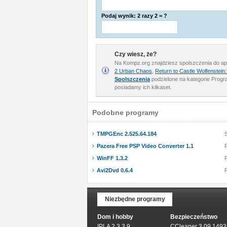
Podaj wynik: 2 razy 2 = ?
Czy wiesz, że?
Na Kompz.org znajdziesz spolszczenia do apl
2 Urban Chaos
,
Return to Castle Wolfenstein
Spolszczenia
podzielone na kategorie Progra
posiadamy ich kilkaset.
Podobne programy
TMPGEnc 2.525.64.184
Pazera Free PSP Video Converter 1.1
WinFF 1.3.2
Avi2Dvd 0.6.4
Niezbędne programy
Dom i hobby
Bezpieczeństwo
IPLA 2.3.3.9
CCleaner 3.09.1493