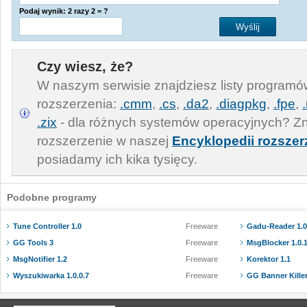
Podaj wynik: 2 razy 2 = ?
Czy wiesz, że?
W naszym serwisie znajdziesz listy program
rozszerzenia:
.cmm
,
.cs
,
.da2
,
.diagpkg
,
.fpe
,
.zix
- dla różnych systemów operacyjnych? Zn
rozszerzenie w naszej
Encyklopedii rozszer
posiadamy ich kika tysięcy.
Podobne programy
Tune Controller 1.0
Freeware
Gadu-Reader 1.0
GG Tools 3
Freeware
MsgBlocker 1.0.
MsgNotifier 1.2
Freeware
Korektor 1.1
Wyszukiwarka 1.0.0.7
Freeware
GG Banner Killer