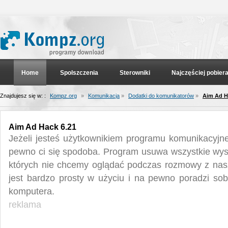
Home
Spolszczenia
Sterowniki
Najczęściej pobier
Znajdujesz się w: :
Kompz.org
»
Komunikacja
»
Dodatki do komunikatorów
»
Aim Ad H
Aim Ad Hack 6.21
Jeżeli jesteś użytkownikiem programu komunikacyjn
pewno ci się spodoba. Program usuwa wszystkie wys
których nie chcemy oglądać podczas rozmowy z nasz
jest bardzo prosty w użyciu i na pewno poradzi so
komputera.
reklama