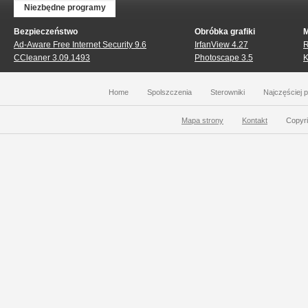
Niezbędne programy
Bezpieczeństwo
Obróbka grafiki
M
Ad-Aware Free Internet Security 9.6
IrfanView 4.27
R
CCleaner 3.09.1493
Photoscape 3.5
K
Home
Spolszczenia
Sterowniki
Najczęściej 
Mapa strony
Kontakt
Copyri