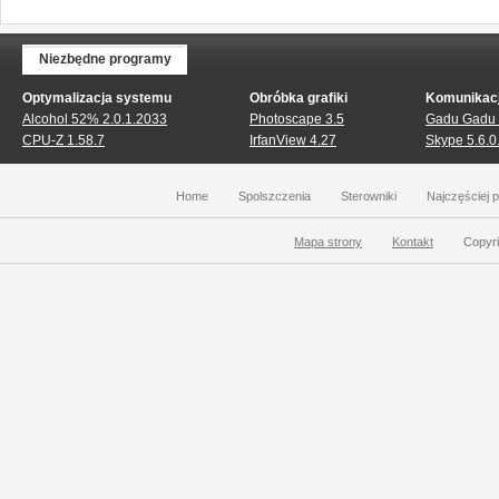
Niezbędne programy
Optymalizacja systemu
Obróbka grafiki
Komunikac
Alcohol 52% 2.0.1.2033
Photoscape 3.5
Gadu Gadu 
CPU-Z 1.58.7
IrfanView 4.27
Skype 5.6.0
Home
Spolszczenia
Sterowniki
Najczęściej 
Mapa strony
Kontakt
Copyri