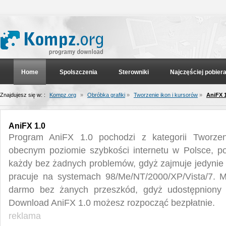
Home
Spolszczenia
Sterowniki
Najczęściej pobier
Znajdujesz się w: :
Kompz.org
»
Obróbka grafiki
»
Tworzenie ikon i kursorów
»
AniFX 1
AniFX 1.0
Program AniFX 1.0 pochodzi z kategorii Tworzen
obecnym poziomie szybkości internetu w Polsce, p
każdy bez żadnych problemów, gdyż zajmuje jedynie 
pracuje na systemach 98/Me/NT/2000/XP/Vista/7. 
darmo bez żanych przeszkód, gdyż udostępniony j
Download AniFX 1.0 możesz rozpocząć bezpłatnie.
reklama