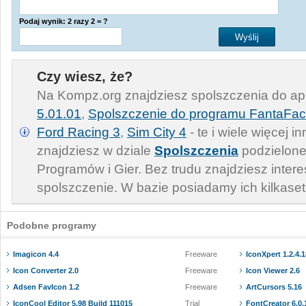
Podaj wynik: 2 razy 2 = ?
Czy wiesz, że?
Na Kompz.org znajdziesz spolszczenia do apl
5.01.01
,
Spolszczenie do programu FantaFac
Ford Racing 3
,
Sim City 4
- te i wiele więcej 
znajdziesz w dziale
Spolszczenia
podzielone
Programów i Gier. Bez trudu znajdziesz inter
spolszczenie. W bazie posiadamy ich kilkaset
Podobne programy
Imagicon 4.4
Freeware
IconXpert 1.2.4.
Icon Converter 2.0
Freeware
Icon Viewer 2.6
Adsen FavIcon 1.2
Freeware
ArtCursors 5.16
IconCool Editor 5.98 Build 111015
Trial
FontCreator 6.0.