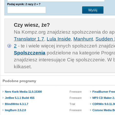
Podaj wynik: 2 razy 2 = ?
Czy wiesz, że?
Na Kompz.org znajdziesz spolszczenia do apl
Translator 1.7
,
Lula Inside
,
Manhunt
,
Sudden S
2
- te i wiele więcej innych spolszczeń znajdz
Spolszczenia
podzielone na kategorie Progra
znajdziesz interesujące Cię spolszczenie. W 
kilkaset.
Podobne programy
Nero Kwik Media 11.0.15300
Freeware
FinalBurner Free
JetBee 5.1.1 Build 455
Freeware
MP3 CD Maker 2.
BlindWrite 6.3.1.7
Trial
CDRWin 9.0.11.3
ImgBurn 2.5.2.0
Freeware
Cistone Media Bu