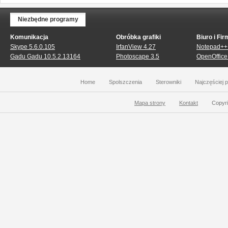
Niezbędne programy
Komunikacja
Obróbka grafiki
Biuro i Fir
Skype 5.6.0.105
IrfanView 4.27
Notepad++ 
Gadu Gadu 10.5.2.13164
Photoscape 3.5
OpenOffice.
Home
Spolszczenia
Sterowniki
Najczęściej 
Mapa strony
Kontakt
Copyri