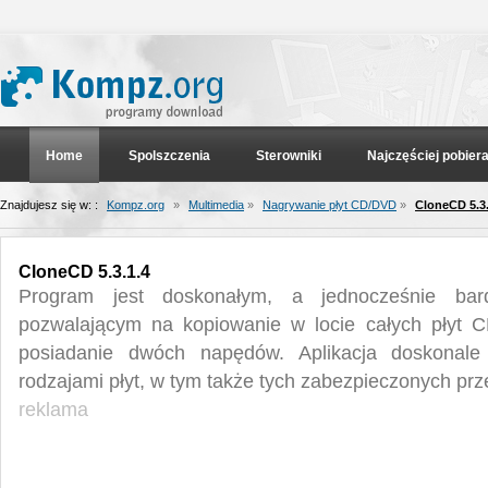
Home
Spolszczenia
Sterowniki
Najczęściej pobier
Znajdujesz się w: :
Kompz.org
»
Multimedia
»
Nagrywanie płyt CD/DVD
»
CloneCD 5.3.
CloneCD 5.3.1.4
Program jest doskonałym, a jednocześnie bar
pozwalającym na kopiowanie w locie całych płyt CD
posiadanie dwóch napędów. Aplikacja doskonale
rodzajami płyt, w tym także tych zabezpieczonych pr
reklama