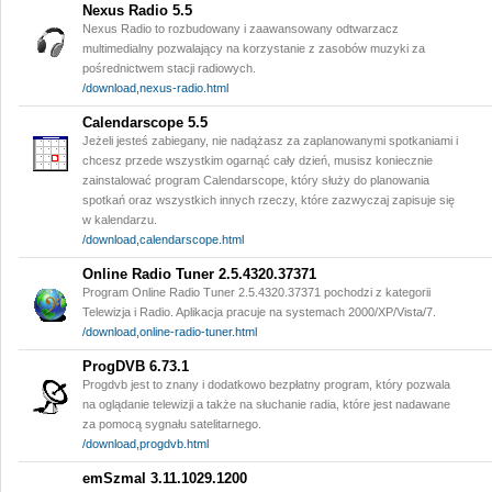
Nexus Radio 5.5
Nexus Radio to rozbudowany i zaawansowany odtwarzacz
multimedialny pozwalający na korzystanie z zasobów muzyki za
pośrednictwem stacji radiowych.
/download,nexus-radio.html
Calendarscope 5.5
Jeżeli jesteś zabiegany, nie nadążasz za zaplanowanymi spotkaniami i
chcesz przede wszystkim ogarnąć cały dzień, musisz koniecznie
zainstalować program Calendarscope, który służy do planowania
spotkań oraz wszystkich innych rzeczy, które zazwyczaj zapisuje się
w kalendarzu.
/download,calendarscope.html
Online Radio Tuner 2.5.4320.37371
Program Online Radio Tuner 2.5.4320.37371 pochodzi z kategorii
Telewizja i Radio. Aplikacja pracuje na systemach 2000/XP/Vista/7.
/download,online-radio-tuner.html
ProgDVB 6.73.1
Progdvb jest to znany i dodatkowo bezpłatny program, który pozwala
na oglądanie telewizji a także na słuchanie radia, które jest nadawane
za pomocą sygnału satelitarnego.
/download,progdvb.html
emSzmal 3.11.1029.1200