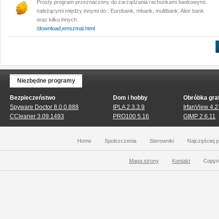
Prosty program przeznaczony do zarządzania rachunkami bankowymi
należącymi między innymi do : Eurobank, mbank, multibank, Alior bank
oraz kilku innych.
/download,emszmal.html
Niezbędne programy
Bezpieczeństwo
Dom i hobby
Obróbka graf
Spyware Doctor 8.0.0.888
IPLA 2.3.3.9
IrfanView 4.2
CCleaner 3.09.1493
PRO100 5.16
GIMP 2.6.11
Home
Spolszczenia
Sterowniki
Najczęściej 
Mapa strony
Kontakt
Copyri