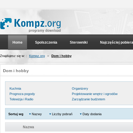
Home
Spolszczenia
Sterowniki
Najczęściej pobier
Znajdujesz się w: :
Kompz.org
»
Dom i hobby
Dom i hobby
Kuchnia
Organizery
Prognoza pogody
Projektowanie wnętrz i ogrodów
Telewizja i Radio
Zarządzanie budżetem
Sortuj wg
Nazwy
Liczby pobrań
Daty dodania
Nazwa