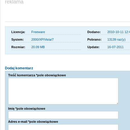
reklama
Licencja:
Freeware
Dodano:
2010-10-11 12:
System:
2000/XP/Vista/7
Pobrano:
13139 raz(y)
Rozmiar:
20.09 MB
Update:
16-07-2011
Dodaj komentarz
Treść komentarza *pole obowiązkowe
Imię *pole obowiązkowe
Adres e-mail *pole obowiązkowe