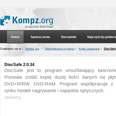
Home
Spolszczenia
Sterowniki
Najczęściej pobier
Znajdujesz się w: :
Kompz.org
»
Optymalizacja systemu
»
Kopia zapasowa
»
DiscSafe
DiscSafe 2.0.34
DiscSafe jest to program umożliwiający tworzeni
Pozwala zrobić kopię dużej ilości danych na p
DVD+R/RW, DVD-RAM. Program współpracuje z w
rynku modeli nagrywarek i napędów optycznych.
reklama