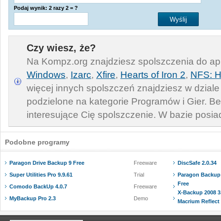
Podaj wynik: 2 razy 2 = ?
Czy wiesz, że?
Na Kompz.org znajdziesz spolszczenia do apl
Windows
,
Izarc
,
Xfire
,
Hearts of Iron 2
,
NFS: H
więcej innych spolszczeń znajdziesz w dzial
podzielone na kategorie Programów i Gier. Be
interesujące Cię spolszczenie. W bazie posiad
Podobne programy
Paragon Drive Backup 9 Free
Freeware
DiscSafe 2.0.34
Super Utilities Pro 9.9.61
Trial
Paragon Backup 
Free
Comodo BackUp 4.0.7
Freeware
X-Backup 2008 3
MyBackup Pro 2.3
Demo
Macrium Reflect 