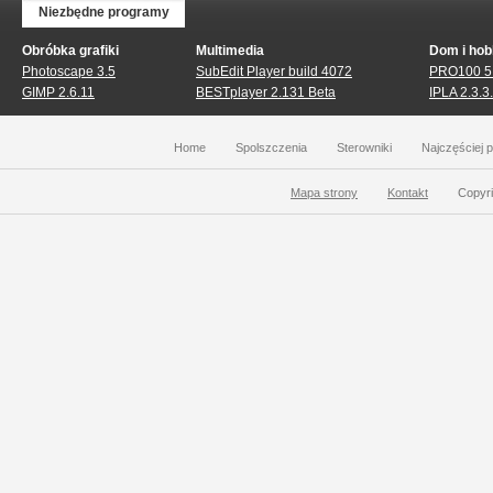
Niezbędne programy
Obróbka grafiki
Multimedia
Dom i ho
Photoscape 3.5
SubEdit Player build 4072
PRO100 5
GIMP 2.6.11
BESTplayer 2.131 Beta
IPLA 2.3.3
Home
Spolszczenia
Sterowniki
Najczęściej 
Mapa strony
Kontakt
Copyri