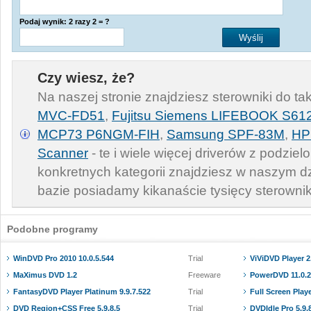
Podaj wynik: 2 razy 2 = ?
Czy wiesz, że?
Na naszej stronie znajdziesz sterowniki do ta
MVC-FD51
,
Fujitsu Siemens LIFEBOOK S61
MCP73 P6NGM-FIH
,
Samsung SPF-83M
,
HP
Scanner
- te i wiele więcej driverów z podziel
konkretnych kategorii znajdziesz w naszym d
bazie posiadamy kikanaście tysięcy sterowni
Podobne programy
WinDVD Pro 2010 10.0.5.544
Trial
ViViDVD Player 2
MaXimus DVD 1.2
Freeware
PowerDVD 11.0.2
FantasyDVD Player Platinum 9.9.7.522
Trial
Full Screen Playe
DVD Region+CSS Free 5.9.8.5
Trial
DVDIdle Pro 5.9.