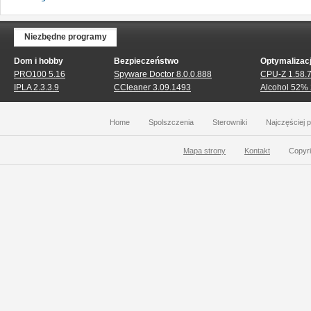
Niezbędne programy
Dom i hobby
Bezpieczeństwo
Optymalizac
PRO100 5.16
Spyware Doctor 8.0.0.888
CPU-Z 1.58.
IPLA 2.3.3.9
CCleaner 3.09.1493
Alcohol 52% 
Home
Spolszczenia
Sterowniki
Najczęściej 
Mapa strony
Kontakt
Copyri