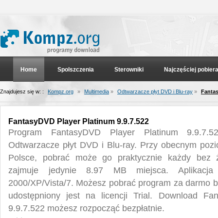
Home
Spolszczenia
Sterowniki
Najczęściej pobier
Znajdujesz się w: :
Kompz.org
»
Multimedia
»
Odtwarzacze płyt DVD i Blu-ray
»
Fantas
FantasyDVD Player Platinum 9.9.7.522
Program FantasyDVD Player Platinum 9.9.7.52
Odtwarzacze płyt DVD i Blu-ray. Przy obecnym pozi
Polsce, pobrać może go praktycznie każdy bez 
zajmuje jedynie 8.97 MB miejsca. Aplikacj
2000/XP/Vista/7. Możesz pobrać program za darmo b
udostępniony jest na licencji Trial. Download F
9.9.7.522 możesz rozpocząć bezpłatnie.