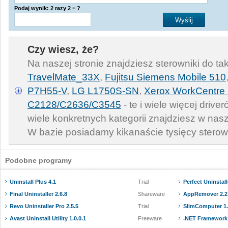
Podaj wynik: 2 razy 2 = ?
Czy wiesz, że?
Na naszej stronie znajdziesz sterowniki do ta
TravelMate_33X
,
Fujitsu Siemens Mobile 510
P7H55-V
,
LG L1750S-SN
,
Xerox WorkCentre 
C2128/C2636/C3545
- te i wiele więcej driv
wiele konkretnych kategorii znajdziesz w nas
W bazie posiadamy kikanaście tysięcy sterow
Podobne programy
Uninstall Plus 4.1
Trial
Perfect Uninstall
Final Uninstaller 2.6.8
Shareware
AppRemover 2.2.
Revo Uninstaller Pro 2.5.5
Trial
SlimComputer 1
Avast Uninstall Utility 1.0.0.1
Freeware
.NET Framework 