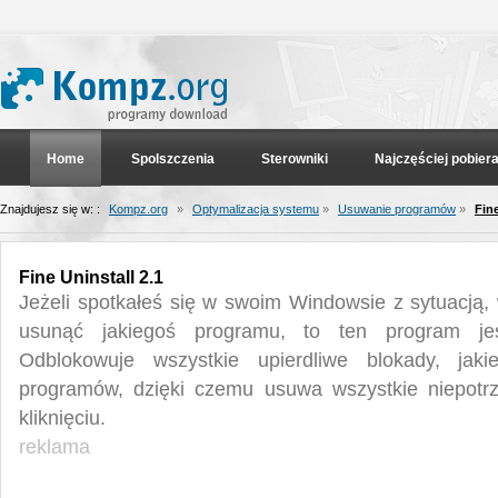
Home
Spolszczenia
Sterowniki
Najczęściej pobier
Znajdujesz się w: :
Kompz.org
»
Optymalizacja systemu
»
Usuwanie programów
»
Fine
Fine Uninstall 2.1
Jeżeli spotkałeś się w swoim Windowsie z sytuacją, 
usunąć jakiegoś programu, to ten program jest
Odblokowuje wszystkie upierdliwe blokady, jak
programów, dzięki czemu usuwa wszystkie niepotr
kliknięciu.
reklama