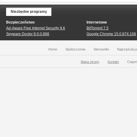
Niezbędne programy
Bezpieczeństwo
Internetowe
Ad-Aware Free Internet Security 9.6
BitTorrent 7.5
Spyware Doctor 8.0.0.888
Google Chrome 15.0.874.106
Home
Spolszczenia
Sterowniki
Najczęściej 
Mapa strony
Kontakt
Copyri