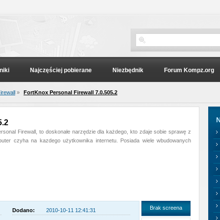
niki
Najczęściej pobierane
Niezbędnik
Forum Kompz.org
irewall
»
FortKnox Personal Firewall 7.0.505.2
N
5.2
rsonal Firewall, to doskonałe narzędzie dla każdego, kto zdaje sobie sprawę z
mputer czyha na kazdego użytkownika internetu. Posiada wiele wbudowanych
Brak screena
Dodano:
2010-10-11 12:41:31