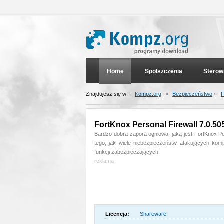
Home
Spolszczenia
Sterow
Znajdujesz się w: :
Kompz.org
»
Bezpieczeństwo
»
F
FortKnox Personal Firewall 7.0.50
Bardzo dobra zapora ogniowa, jaką jest FortKnox Pe
tego, jak wiele niebezpieczeństw atakujących ko
funkcji zabezpieczających.
reklama
Licencja:
Shareware