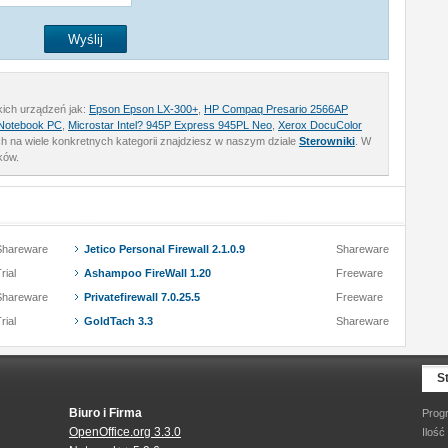
akich urządzeń jak:
Epson Epson LX-300+
,
HP Compaq Presario 2566AP
Notebook PC
,
Microstar Intel? 945P Express 945PL Neo
,
Xerox DocuColor
ych na wiele konkretnych kategorii znajdziesz w naszym dziale
Sterowniki
. W
ków.
Shareware
Jetico Personal Firewall 2.1.0.9
Shareware
rial
Ashampoo FireWall 1.20
Freeware
Shareware
Privatefirewall 7.0.25.5
Freeware
rial
GoldTach 3.3
Shareware
S
Biuro i Firma
Prog
OpenOffice.org 3.3.0
Ilość