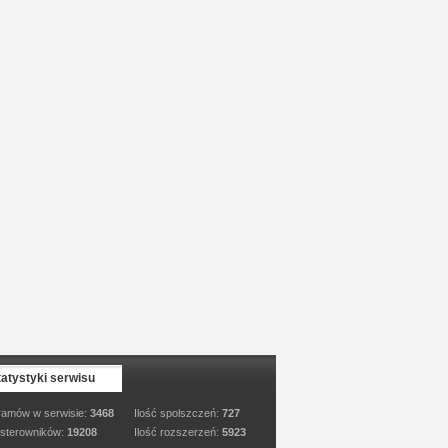
tatystyki serwisu
ramów w serwisie:
3468
Ilość spolszczeń:
727
 sterowników:
19208
Ilość rozszerzeń:
5923