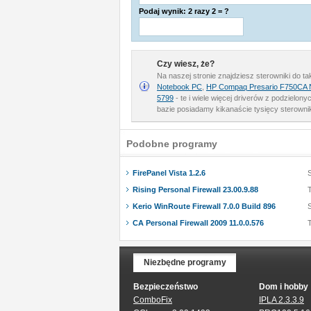
Podaj wynik: 2 razy 2 = ?
Czy wiesz, że?
Na naszej stronie znajdziesz sterowniki do t
Notebook PC
,
HP Compaq Presario F750CA 
5799
- te i wiele więcej driverów z podzielon
bazie posiadamy kikanaście tysięcy sterowni
Podobne programy
FirePanel Vista 1.2.6
Rising Personal Firewall 23.00.9.88
T
Kerio WinRoute Firewall 7.0.0 Build 896
CA Personal Firewall 2009 11.0.0.576
T
Niezbędne programy
Bezpieczeństwo
Dom i hobby
ComboFix
IPLA 2.3.3.9