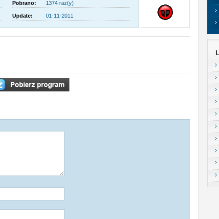
Pobrano:
1374 raz(y)
Update:
01-11-2011