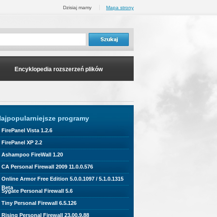
Dzisiaj mamy
Mapa strony
Encyklopedia rozszerzeń plików
ajpopularniejsze programy
FirePanel Vista 1.2.6
FirePanel XP 2.2
Ashampoo FireWall 1.20
CA Personal Firewall 2009 11.0.0.576
Online Armor Free Edition 5.0.0.1097 / 5.1.0.1315
Beta
Sygate Personal Firewall 5.6
Tiny Personal Firewall 6.5.126
Rising Personal Firewall 23.00.9.88