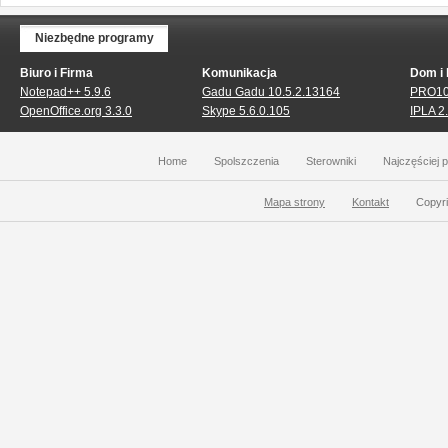
Niezbędne programy
Biuro i Firma
Komunikacja
Dom i
Notepad++ 5.9.6
Gadu Gadu 10.5.2.13164
PRO10
OpenOffice.org 3.3.0
Skype 5.6.0.105
IPLA 2.
Home
Spolszczenia
Sterowniki
Najczęściej 
Mapa strony
Kontakt
Copyri