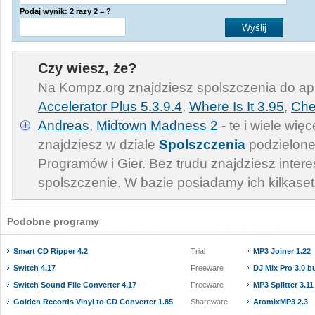
Podaj wynik: 2 razy 2 = ?
Czy wiesz, że?
Na Kompz.org znajdziesz spolszczenia do apl
Accelerator Plus 5.3.9.4
,
Where Is It 3.95
,
Che
Andreas
,
Midtown Madness 2
- te i wiele wię
znajdziesz w dziale
Spolszczenia
podzielone
Programów i Gier. Bez trudu znajdziesz inter
spolszczenie. W bazie posiadamy ich kilkaset
Podobne programy
Smart CD Ripper 4.2
Trial
MP3 Joiner 1.22
Switch 4.17
Freeware
DJ Mix Pro 3.0 b
Switch Sound File Converter 4.17
Freeware
MP3 Splitter 3.11
Golden Records Vinyl to CD Converter 1.85
Shareware
AtomixMP3 2.3