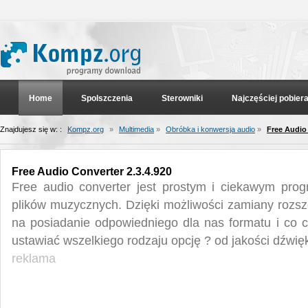
Home
Spolszczenia
Sterowniki
Najczęściej pobier
Znajdujesz się w: :
Kompz.org
»
Multimedia
»
Obróbka i konwersja audio
»
Free Audio 
Free Audio Converter 2.3.4.920
Free audio converter jest prostym i ciekawym pr
plików muzycznych. Dzięki możliwości zamiany rozs
na posiadanie odpowiedniego dla nas formatu i co
ustawiać wszelkiego rodzaju opcję ? od jakości dźwięk
reklama