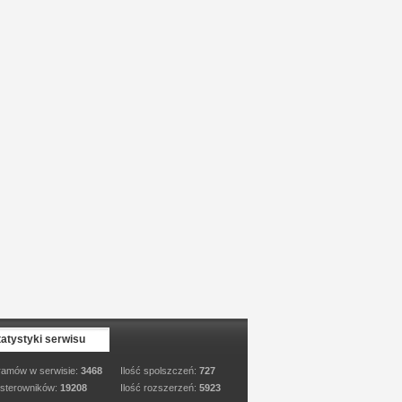
tatystyki serwisu
ramów w serwisie:
3468
Ilość spolszczeń:
727
 sterowników:
19208
Ilość rozszerzeń:
5923