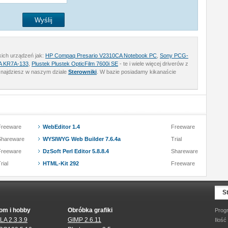
akich urządzeń jak:
HP Compaq Presario V2310CA Notebook PC
,
Sony PCG-
 A KR7A-133
,
Plustek Plustek OpticFilm 7600i SE
- te i wiele więcej driverów z
 znajdziesz w naszym dziale
Sterowniki
. W bazie posiadamy kikanaście
Freeware
WebEditor 1.4
Freeware
Shareware
WYSIWYG Web Builder 7.6.4a
Trial
Freeware
DzSoft Perl Editor 5.8.8.4
Shareware
rial
HTML-Kit 292
Freeware
S
om i hobby
Obróbka grafiki
Prog
LA 2.3.3.9
GIMP 2.6.11
Ilość