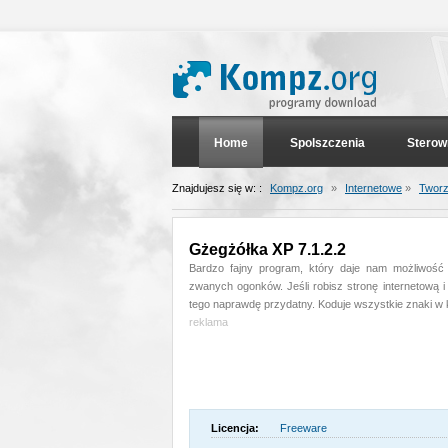
Home
Spolszczenia
Sterow
Znajdujesz się w: :
Kompz.org
»
Internetowe
»
Tworz
Gżegżółka XP 7.1.2.2
Bardzo fajny program, który daje nam możliwoś
zwanych ogonków. Jeśli robisz stronę internetową 
tego naprawdę przydatny. Koduje wszystkie znaki w 
reklama
Licencja:
Freeware