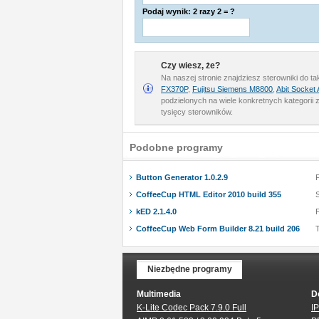
Podaj wynik: 2 razy 2 = ?
Czy wiesz, że?
Na naszej stronie znajdziesz sterowniki do t
FX370P
,
Fujitsu Siemens M8800
,
Abit Socket
podzielonych na wiele konkretnych kategorii
tysięcy sterowników.
Podobne programy
Button Generator 1.0.2.9
CoffeeCup HTML Editor 2010 build 355
kED 2.1.4.0
CoffeeCup Web Form Builder 8.21 build 206
T
Niezbędne programy
Multimedia
D
K-Lite Codec Pack 7.9.0 Full
IP