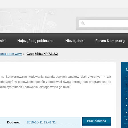
niki
Najczęściej pobierane
Niezbędnik
Forum Kompz.org
enie stron www
»
Gżegżółka XP 7.1.2.2
N
ć na konwertowanie kodowania standardowych znaków diakrytycznych - tak
i chciałbyś w odpowiedni sposób zakodować swoją stronę, ten program jest do
kilku systemach kodowania, dlatego warto go mieć.
Brak screena
Dodano:
2010-10-11 12:41:31