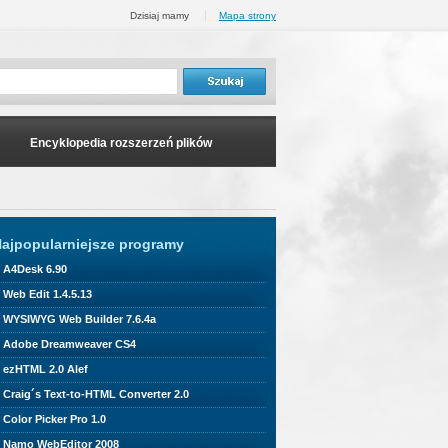
Dzisiaj mamy
Mapa strony
Encyklopedia rozszerzeń plików
ajpopularniejsze programy
A4Desk 6.90
Web Edit 1.4.5.13
WYSIWYG Web Builder 7.6.4a
Adobe Dreamweaver CS4
ezHTML 2.0 Alef
Craig´s Text-to-HTML Converter 2.0
Color Picker Pro 1.0
Namo WebEditor 2008