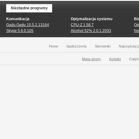
Niezbędne programy
Komunikacja
Optymalizacja systemu
Bi
Gadu Gadu 10.5.2.13164
CPU-Z 1.58.7
Op
Skype 5.6.0.105
Alcohol 52% 2.0.1.2033
No
Home
Spolszczenia
Sterowniki
Najczęściej 
Mapa strony
Kontakt
Copyri