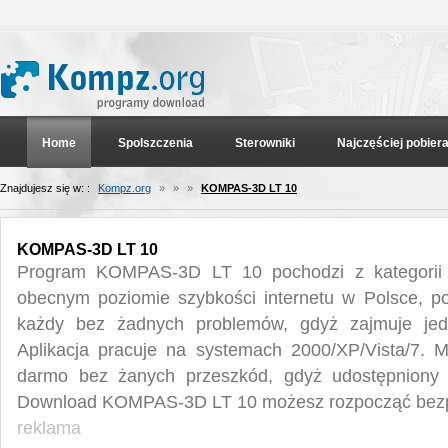
Home
Spolszczenia
Sterowniki
Najczęściej pobier
Znajdujesz się w: :
Kompz.org
»
»
»
KOMPAS-3D LT 10
KOMPAS-3D LT 10
Program KOMPAS-3D LT 10 pochodzi z kategorii 
obecnym poziomie szybkości internetu w Polsce, p
każdy bez żadnych problemów, gdyż zajmuje jed
Aplikacja pracuje na systemach 2000/XP/Vista/7.
darmo bez żanych przeszkód, gdyż udostępniony j
Download KOMPAS-3D LT 10 możesz rozpocząć bezpł
reklama