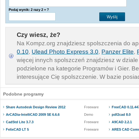
Podaj wynik: 2 razy 2 = ?
Czy wiesz, że?
Na Kompz.org znajdziesz spolszczenia do apl
0.10
,
Ulead Photo Express 3.0
,
Panzer Elite
,
więcej innych spolszczeń znajdziesz w dzial
podzielone na kategorie Programów i Gier. Be
interesujące Cię spolszczenie. W bazie posiad
Podobne programy
Share Autodesk Design Review 2012
Freeware
FreeCAD 0.11.44
ArCADia-IntelliCAD 2009 SE 6.6.6
Demo
pdf2cad 8.0
CadStd Lite 3.7.3
Freeware
A9CAD 2.2.1
FelixCAD LT 5
Freeware
ARES CAD Comma