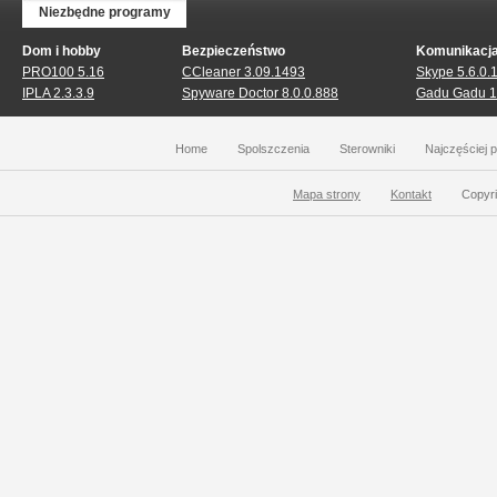
Niezbędne programy
Dom i hobby
Bezpieczeństwo
Komunikacj
PRO100 5.16
CCleaner 3.09.1493
Skype 5.6.0.
IPLA 2.3.3.9
Spyware Doctor 8.0.0.888
Gadu Gadu 1
Home
Spolszczenia
Sterowniki
Najczęściej 
Mapa strony
Kontakt
Copyri