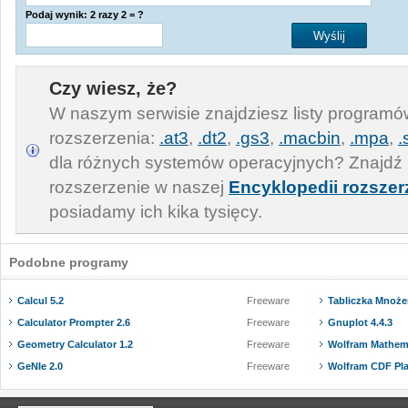
Podaj wynik: 2 razy 2 = ?
Czy wiesz, że?
W naszym serwisie znajdziesz listy program
rozszerzenia:
.at3
,
.dt2
,
.gs3
,
.macbin
,
.mpa
,
.
dla różnych systemów operacyjnych? Znajdź 
rozszerzenie w naszej
Encyklopedii rozszer
posiadamy ich kika tysięcy.
Podobne programy
Calcul 5.2
Freeware
Tabliczka Mnożen
Calculator Prompter 2.6
Freeware
Gnuplot 4.4.3
Geometry Calculator 1.2
Freeware
Wolfram Mathema
GeNIe 2.0
Freeware
Wolfram CDF Play