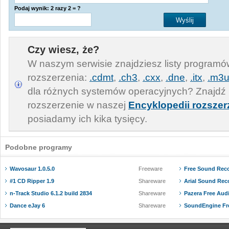
Podaj wynik: 2 razy 2 = ?
Czy wiesz, że?
W naszym serwisie znajdziesz listy program
rozszerzenia:
.cdmt
,
.ch3
,
.cxx
,
.dne
,
.itx
,
.m3
dla różnych systemów operacyjnych? Znajdź 
rozszerzenie w naszej
Encyklopedii rozszer
posiadamy ich kika tysięcy.
Podobne programy
Wavosaur 1.0.5.0
Freeware
Free Sound Reco
#1 CD Ripper 1.9
Shareware
Arial Sound Reco
n-Track Studio 6.1.2 build 2834
Shareware
Pazera Free Audi
Dance eJay 6
Shareware
SoundEngine Fre