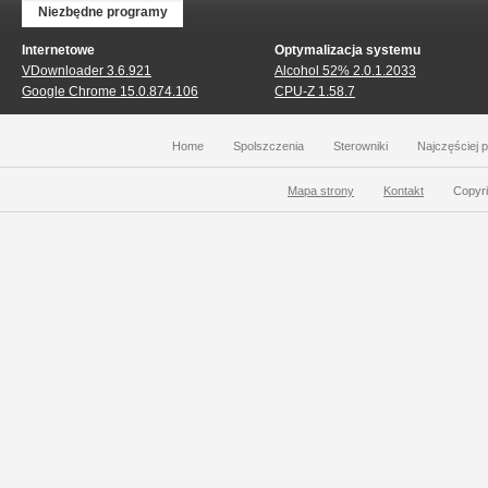
Niezbędne programy
Internetowe
Optymalizacja systemu
VDownloader 3.6.921
Alcohol 52% 2.0.1.2033
Google Chrome 15.0.874.106
CPU-Z 1.58.7
Home
Spolszczenia
Sterowniki
Najczęściej 
Mapa strony
Kontakt
Copyri