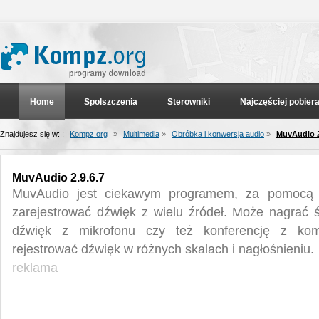
Home
Spolszczenia
Sterowniki
Najczęściej pobier
Znajdujesz się w: :
Kompz.org
»
Multimedia
»
Obróbka i konwersja audio
»
MuvAudio 2
MuvAudio 2.9.6.7
MuvAudio jest ciekawym programem, za pomocą 
zarejestrować dźwięk z wielu źródeł. Może nagrać 
dźwięk z mikrofonu czy też konferencję z ko
rejestrować dźwięk w różnych skalach i nagłośnieniu.
reklama