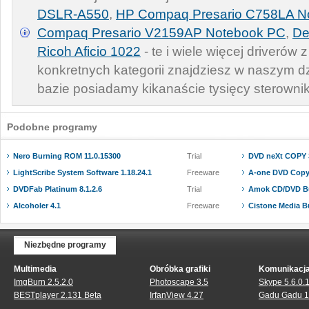
DSLR-A550
,
HP Compaq Presario C758LA N
Compaq Presario V2159AP Notebook PC
,
De
Ricoh Aficio 1022
- te i wiele więcej driverów
konkretnych kategorii znajdziesz w naszym d
bazie posiadamy kikanaście tysięcy sterowni
Podobne programy
Nero Burning ROM 11.0.15300
Trial
DVD neXt COPY 3
LightScribe System Software 1.18.24.1
Freeware
A-one DVD Copy 
DVDFab Platinum 8.1.2.6
Trial
Amok CD/DVD Bu
Alcoholer 4.1
Freeware
Cistone Media Bu
Niezbędne programy
Multimedia
Obróbka grafiki
Komunikacj
ImgBurn 2.5.2.0
Photoscape 3.5
Skype 5.6.0.
BESTplayer 2.131 Beta
IrfanView 4.27
Gadu Gadu 1