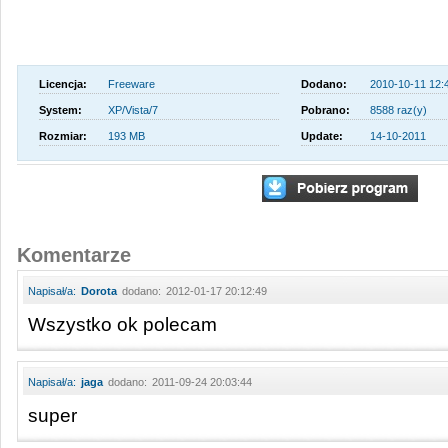
Licencja:
Freeware
Dodano:
2010-10-11 12:
System:
XP/Vista/7
Pobrano:
8588 raz(y)
Rozmiar:
193 MB
Update:
14-10-2011
Komentarze
Napisał/a:
Dorota
dodano:
2012-01-17 20:12:49
Wszystko ok polecam
Napisał/a:
jaga
dodano:
2011-09-24 20:03:44
super