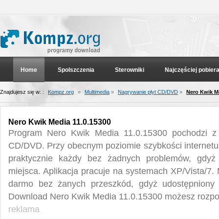
Home
Spolszczenia
Sterowniki
Najczęściej pobier
Znajdujesz się w: :
Kompz.org
»
Multimedia
»
Nagrywanie płyt CD/DVD
»
Nero Kwik Me
Nero Kwik Media 11.0.15300
Program Nero Kwik Media 11.0.15300 pochodzi z k
CD/DVD. Przy obecnym poziomie szybkości internetu
praktycznie każdy bez żadnych problemów, gdyż
miejsca. Aplikacja pracuje na systemach XP/Vista/7
darmo bez żanych przeszkód, gdyż udostępniony j
Download Nero Kwik Media 11.0.15300 możesz rozpoc
reklama