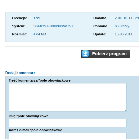
Licencja:
Trial
Dodano:
2010-10-11 12:
System:
98/Me/NT/2000/XP/Vista/7
Pobrano:
863 raz(y)
Rozmiar:
4.84 MB
Update:
15-08-2011
Dodaj komentarz
Treść komentarza *pole obowiązkowe
Imię *pole obowiązkowe
Adres e-mail *pole obowiązkowe