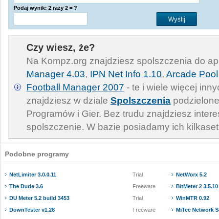
Podaj wynik: 2 razy 2 = ?
Czy wiesz, że?
Na Kompz.org znajdziesz spolszczenia do apl
Manager 4.03
,
IPN Net Info 1.10
,
Arcade Pool
Football Manager 2007
- te i wiele więcej in
znajdziesz w dziale
Spolszczenia
podzielone
Programów i Gier. Bez trudu znajdziesz inter
spolszczenie. W bazie posiadamy ich kilkaset
Podobne programy
NetLimiter 3.0.0.11
Trial
NetWorx 5.2
The Dude 3.6
Freeware
BitMeter 2 3.5.10
DU Meter 5.2 build 3453
Trial
WinMTR 0.92
DownTester v1.28
Freeware
MiTec Network S