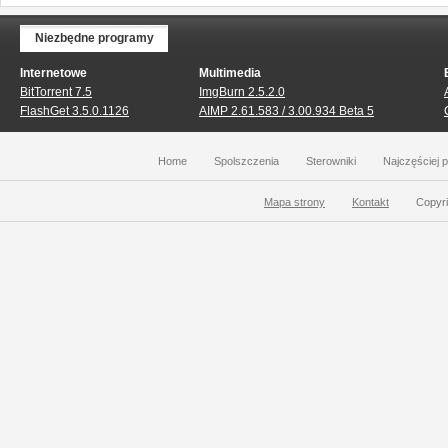
Niezbędne programy
Internetowe
Multimedia
BitTorrent 7.5
ImgBurn 2.5.2.0
FlashGet 3.5.0.1126
AIMP 2.61.583 / 3.00.934 Beta 5
Home
Spolszczenia
Sterowniki
Najczęściej 
Mapa strony
Kontakt
Copyri