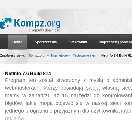
Home
Spolszczenia
Sterowniki
Najczęściej pobier
Znajdujesz się w: :
Kompz.org
»
Internetowe
»
Testowanie sieci
»
NetInfo 7.6 Build 81
NetInfo 7.6 Build 814
Program ten został stworzony z myślą o administr
webmasterach, którzy posiadają swoją własną sieć
mamy w zanadrzu aż 15 narzędzi do kontrolowania
błędów, jakie mogą pojawić się w naszej sieci k
jednego programu o przyjaznym dla użytkownika interf
reklama