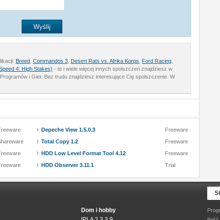
ikacji:
Breed
,
Commandos 3
,
Desert Rats vs. Afrika Korps
,
Ford Racing
,
Speed 4: High Stakes)
- te i wiele więcej innych spolszczeń znajdziesz w
Programów i Gier. Bez trudu znajdziesz interesujące Cię spolszczenie. W
Freeware
Depeche View 1.5.0.3
Freeware
Shareware
Total Copy 1.2
Freeware
Freeware
HDD Low Level Format Tool 4.12
Freeware
Freeware
HDD Observer 3.11.1
Trial
S
Dom i hobby
Prog
IPLA 2.3.3.9
Ilość