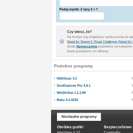
Podaj wynik: 2 razy 2 = ?
Czy wiesz, że?
Na Kompz.org znajdziesz spolszczenia do apl
Need for Speed 4: Road Challenge (Need for 
dziale
Spolszczenia
podzielone na kategorie 
bazie posiadamy ich kilkaset.
Podobne programy
HDDScan 3.3
SizeExplorer Pro 4.9.1
WinDirStat 1.1.2.80
Baku 4.2.4226
Niezbędne programy
Obróbka grafiki
Bezpieczeństwo
IrfanView 4.27
ComboFix