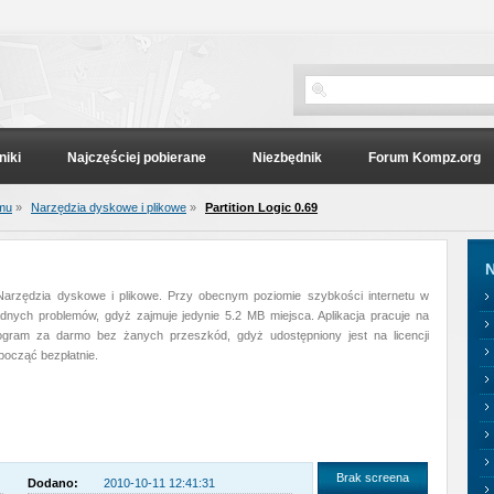
niki
Najczęściej pobierane
Niezbędnik
Forum Kompz.org
emu
»
Narzędzia dyskowe i plikowe
»
Partition Logic 0.69
N
i Narzędzia dyskowe i plikowe. Przy obecnym poziomie szybkości internetu w
nych problemów, gdyż zajmuje jedynie 5.2 MB miejsca. Aplikacja pracuje na
gram za darmo bez żanych przeszkód, gdyż udostępniony jest na licencji
począć bezpłatnie.
Brak screena
Dodano:
2010-10-11 12:41:31