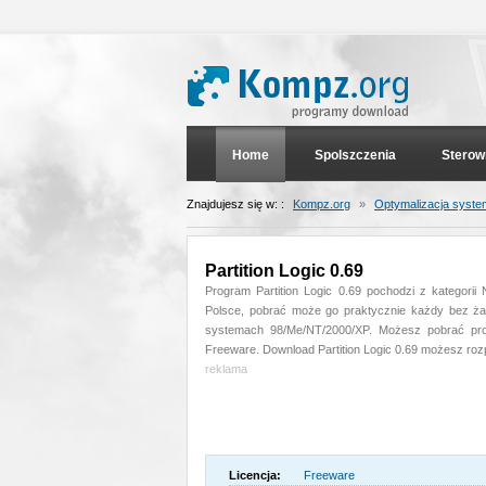
Home
Spolszczenia
Sterow
Znajdujesz się w: :
Kompz.org
»
Optymalizacja syst
Partition Logic 0.69
Program Partition Logic 0.69 pochodzi z kategori
Polsce, pobrać może go praktycznie każdy bez żad
systemach 98/Me/NT/2000/XP. Możesz pobrać pro
Freeware. Download Partition Logic 0.69 możesz roz
reklama
Licencja:
Freeware