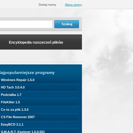
Dzisiaj mamy
Mapa strony
Encyklopedia rozszerzeń plików
ajpopularniejsze programy
Windows Repair 1.5.0
HD Tach 3.0.4.0
Podziałka 1.7
FileKiller 1.5
Co to za plik 1.3.0
CS File Remover 2007
EasyBCD 2.1.1
S.M.A.R.T. Explorer 1.0.0.551