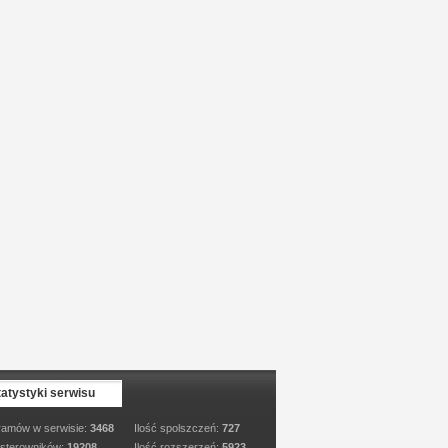
tatystyki serwisu
ramów w serwisie:
3468
Ilość spolszczeń:
727
 sterowników:
19208
Ilość rozszerzeń:
5923