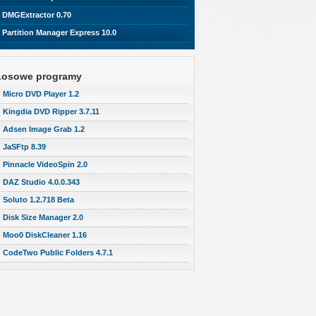
DMGExtractor 0.70
Partition Manager Express 10.0
Losowe programy
Micro DVD Player 1.2
Kingdia DVD Ripper 3.7.11
Adsen Image Grab 1.2
JaSFtp 8.39
Pinnacle VideoSpin 2.0
DAZ Studio 4.0.0.343
Soluto 1.2.718 Beta
Disk Size Manager 2.0
Moo0 DiskCleaner 1.16
CodeTwo Public Folders 4.7.1