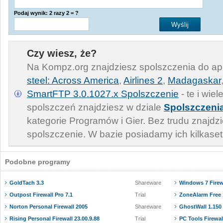
Podaj wynik: 2 razy 2 = ?
Czy wiesz, że?
Na Kompz.org znajdziesz spolszczenia do apl
steel: Across America
,
Airlines 2
,
Madagaskar
SmartFTP 3.0.1027.x Spolszczenie
- te i wie
spolszczeń znajdziesz w dziale
Spolszczeni
kategorie Programów i Gier. Bez trudu znajdzi
spolszczenie. W bazie posiadamy ich kilkaset
Podobne programy
GoldTach 3.3
Shareware
Windows 7 Firewa
Outpost Firewall Pro 7.1
Trial
ZoneAlarm Free 
Norton Personal Firewall 2005
Shareware
GhostWall 1.150
Rising Personal Firewall 23.00.9.88
Trial
PC Tools Firewall