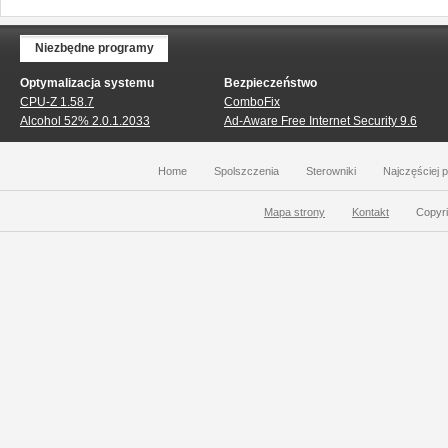
Niezbędne programy
Optymalizacja systemu
Bezpieczeństwo
CPU-Z 1.58.7
ComboFix
Alcohol 52% 2.0.1.2033
Ad-Aware Free Internet Security 9.6
Home
Spolszczenia
Sterowniki
Najczęściej 
Mapa strony
Kontakt
Copyri