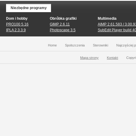
Niezbędne programy
Dom i hobby
Obróbka grafiki
Multimedia
PRO100 5.16
GIMP 2.6.11
AIMP 2.61.583 / 3.00.9
IPLA 2.3.3.9
Photoscape 3.5
SubEdit Player build 4
Home
Spolszczenia
Sterowniki
Najczęściej 
Mapa strony
Kontakt
Copyri