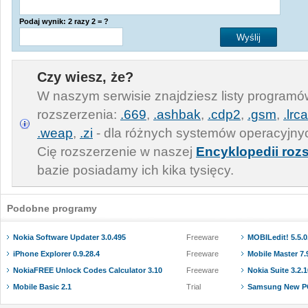
Podaj wynik: 2 razy 2 = ?
Czy wiesz, że?
W naszym serwisie znajdziesz listy program
rozszerzenia:
.669
,
.ashbak
,
.cdp2
,
.gsm
,
.lrca
.weap
,
.zi
- dla różnych systemów operacyjnyc
Cię rozszerzenie w naszej
Encyklopedii roz
bazie posiadamy ich kika tysięcy.
Podobne programy
Nokia Software Updater 3.0.495
Freeware
MOBILedit! 5.5.0
iPhone Explorer 0.9.28.4
Freeware
Mobile Master 7.
NokiaFREE Unlock Codes Calculator 3.10
Freeware
Nokia Suite 3.2.
Mobile Basic 2.1
Trial
Samsung New PC