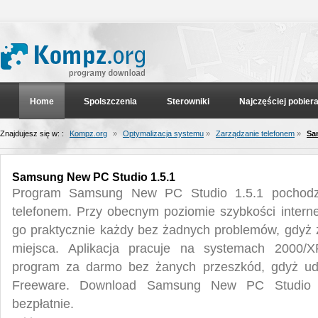
Home
Spolszczenia
Sterowniki
Najczęściej pobier
Znajdujesz się w: :
Kompz.org
»
Optymalizacja systemu
»
Zarządzanie telefonem
»
Sa
Samsung New PC Studio 1.5.1
Program Samsung New PC Studio 1.5.1 pochodzi 
telefonem. Przy obecnym poziomie szybkości intern
go praktycznie każdy bez żadnych problemów, gdyż 
miejsca. Aplikacja pracuje na systemach 2000/X
program za darmo bez żanych przeszkód, gdyż udos
Freeware. Download Samsung New PC Studio 
bezpłatnie.