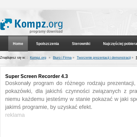
Home
Spolszczenia
Sterowniki
Najczęściej pobier
Znajdujesz się w: :
Kompz.org
»
Biuro i Firma
»
Tworzenie prezentacji i demonstracji
»
Super Screen Recorder 4.3
Doskonały program do różnego rodzaju prezentacji, 
pokazówki, dla jakichś czynności związanych z pr
niemu każdemu jesteśmy w stanie pokazać w jaki s
jakimś programie, by uzyskać efekt.
reklama