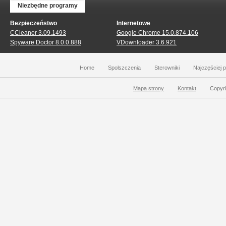
Niezbędne programy
Bezpieczeństwo
Internetowe
CCleaner 3.09.1493
Google Chrome 15.0.874.106
Spyware Doctor 8.0.0.888
VDownloader 3.6.921
Home
Spolszczenia
Sterowniki
Najczęściej 
Mapa strony
Kontakt
Copyri