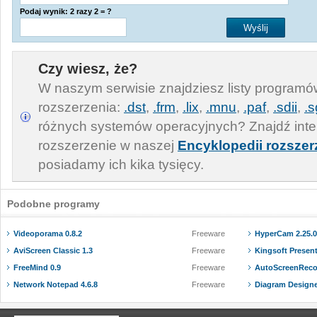
Podaj wynik: 2 razy 2 = ?
Czy wiesz, że?
W naszym serwisie znajdziesz listy program
rozszerzenia:
.dst
,
.frm
,
.lix
,
.mnu
,
.paf
,
.sdii
,
.
różnych systemów operacyjnych? Znajdź inte
rozszerzenie w naszej
Encyklopedii rozszer
posiadamy ich kika tysięcy.
Podobne programy
Videoporama 0.8.2
Freeware
HyperCam 2.25.01
AviScreen Classic 1.3
Freeware
Kingsoft Present
FreeMind 0.9
Freeware
AutoScreenRecor
Network Notepad 4.6.8
Freeware
Diagram Designe