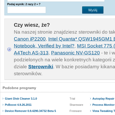
Podaj wynik: 2 razy 2 = ?
Czy wiesz, że?
Na naszej stronie znajdziesz sterowniki do ta
Canon iP2200
,
Intel Quanta* QSW1945GM1 B
Notebook, Verified by Intel?
,
MSI Socket 775 
A4Tech AS-313
,
Panasonic NV-GS120
- te i 
podzielonych na wiele konkretnych kategorii
dziale
Sterowniki
. W bazie posiadamy kikana
sterowników.
Podobne programy
Giant Disk Cleaner 3.1.0
Trial
Autoplay Repair 
PcBoost 4.9.26.2011
Shareware
Process Monitor 
Device Remover 0.9.4290.34732 Beta 5
Freeware
Vista Tweaking T