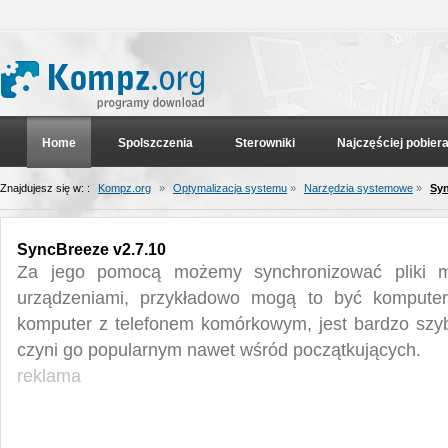
Home
Spolszczenia
Sterowniki
Najczęściej pobier
Znajdujesz się w: :
Kompz.org
»
Optymalizacja systemu
»
Narzędzia systemowe
»
Syn
SyncBreeze v2.7.10
Za jego pomocą możemy synchronizować pliki 
urządzeniami, przykładowo mogą to być komputer
komputer z telefonem komórkowym, jest bardzo szyb
czyni go popularnym nawet wśród początkujących.
reklama