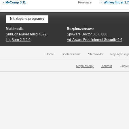
MyComp 3.11
Freeware
Winkeyfinder 1.7
Niezbędne programy
Multimedia
Bezpieczeństwo
SubEdit Player build 4072
Spyware Doctor 8.0.0.888
ImgBurn 2.5.2.0
Ad-Aware Free Internet Security 9.6
Home
Spolszczenia
Sterowniki
Najczęściej 
Mapa strony
Kontakt
Copyri