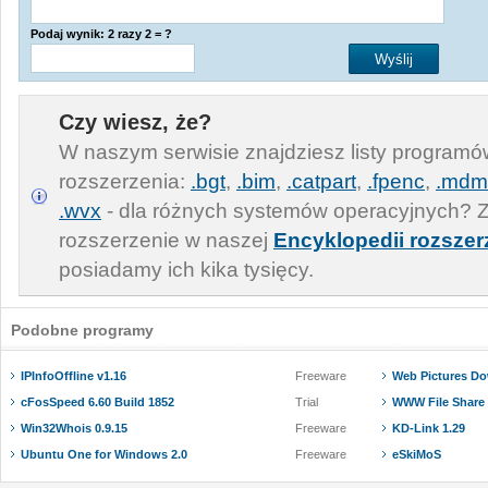
Podaj wynik: 2 razy 2 = ?
Czy wiesz, że?
W naszym serwisie znajdziesz listy program
rozszerzenia:
.bgt
,
.bim
,
.catpart
,
.fpenc
,
.mdm
.wvx
- dla różnych systemów operacyjnych? Z
rozszerzenie w naszej
Encyklopedii rozszer
posiadamy ich kika tysięcy.
Podobne programy
IPInfoOffline v1.16
Freeware
Web Pictures Do
cFosSpeed 6.60 Build 1852
Trial
WWW File Share 
Win32Whois 0.9.15
Freeware
KD-Link 1.29
Ubuntu One for Windows 2.0
Freeware
eSkiMoS