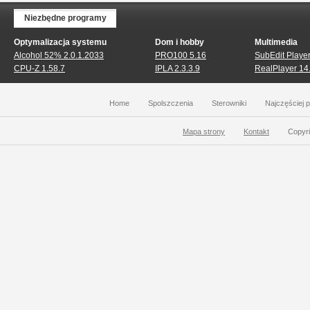
Niezbędne programy
Optymalizacja systemu
Dom i hobby
Multimedia
Alcohol 52% 2.0.1.2033
PRO100 5.16
SubEdit Player
CPU-Z 1.58.7
IPLA 2.3.3.9
RealPlayer 14
Home
Spolszczenia
Sterowniki
Najczęściej 
Mapa strony
Kontakt
Copyri