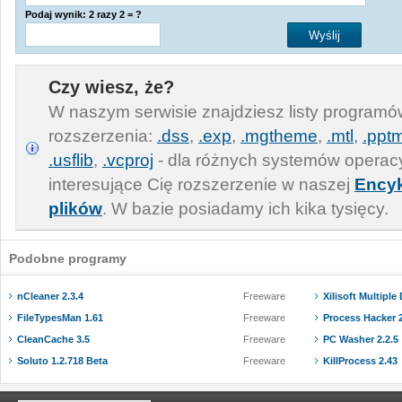
Podaj wynik: 2 razy 2 = ?
Czy wiesz, że?
W naszym serwisie znajdziesz listy program
rozszerzenia:
.dss
,
.exp
,
.mgtheme
,
.mtl
,
.ppt
.usflib
,
.vcproj
- dla różnych systemów operac
interesujące Cię rozszerzenie w naszej
Encyk
plików
. W bazie posiadamy ich kika tysięcy.
Podobne programy
nCleaner 2.3.4
Freeware
Xilisoft Multiple
FileTypesMan 1.61
Freeware
Process Hacker 
CleanCache 3.5
Freeware
PC Washer 2.2.5
Soluto 1.2.718 Beta
Freeware
KillProcess 2.43