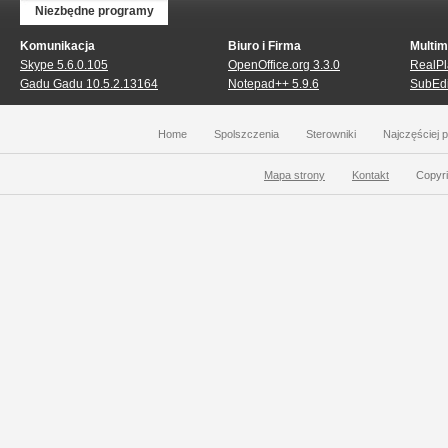
Niezbędne programy
Komunikacja
Biuro i Firma
Multim
Skype 5.6.0.105
OpenOffice.org 3.3.0
RealPl
Gadu Gadu 10.5.2.13164
Notepad++ 5.9.6
SubEdi
Home
Spolszczenia
Sterowniki
Najczęściej 
Mapa strony
Kontakt
Copyri