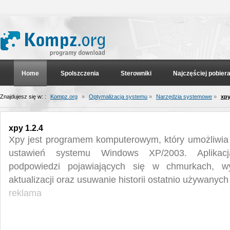
Home
Spolszczenia
Sterowniki
Najczęściej pobier
Znajdujesz się w: :
Kompz.org
»
Optymalizacja systemu
»
Narzędzia systemowe
»
xpy
xpy 1.2.4
Xpy jest programem komputerowym, który umożliwia
ustawień systemu Windows XP/2003. Aplikacj
podpowiedzi pojawiających się w chmurkach, wy
aktualizacji oraz usuwanie historii ostatnio używanych
reklama