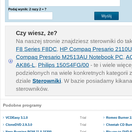
Podaj wynik: 2 razy 2 = ?
Czy wiesz, że?
Na naszej stronie znajdziesz sterowniki do ta
F8 Series F8DC
,
HP Compaq Presario 2110
Compaq Presario M2513AU Notebook PC
,
AO
AK86-L
,
Philips 150S4FG/00
- te i wiele więce
podzielonych na wiele konkretnych kategorii
dziale
Sterowniki
. W bazie posiadamy kikana
sterowników.
Podobne programy
VCDEasy 3.1.0
Trial
Romeo Burner 2.
CloneDVD 2.9.3.0
Trial
Cheetah CD Burn
Nero Burning ROM 11.0.15300
Trial
Blu-ray to DVD II