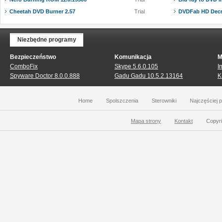
Cheetah DVD Burner 2.57
Trial
DVDFab HD Decry
Niezbędne programy
Bezpieczeństwo
Komunikacja
M
ComboFix
Skype 5.6.0.105
I
Spyware Doctor 8.0.0.888
Gadu Gadu 10.5.2.13164
K
Home
Spolszczenia
Sterowniki
Najczęściej 
Mapa strony
Kontakt
Copyri