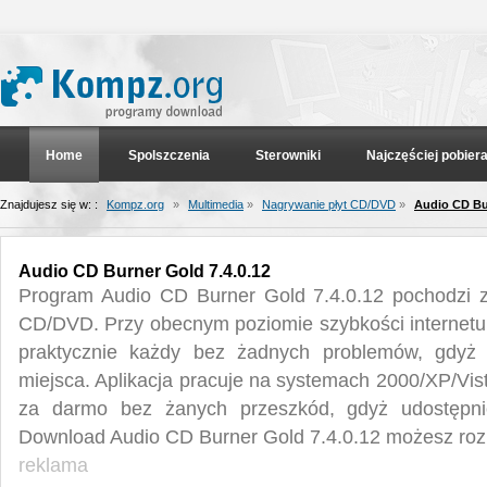
Home
Spolszczenia
Sterowniki
Najczęściej pobier
Znajdujesz się w: :
Kompz.org
»
Multimedia
»
Nagrywanie płyt CD/DVD
»
Audio CD Bur
Audio CD Burner Gold 7.4.0.12
Program Audio CD Burner Gold 7.4.0.12 pochodzi z 
CD/DVD. Przy obecnym poziomie szybkości internetu
praktycznie każdy bez żadnych problemów, gdyż
miejsca. Aplikacja pracuje na systemach 2000/XP/Vi
za darmo bez żanych przeszkód, gdyż udostępnion
Download Audio CD Burner Gold 7.4.0.12 możesz roz
reklama