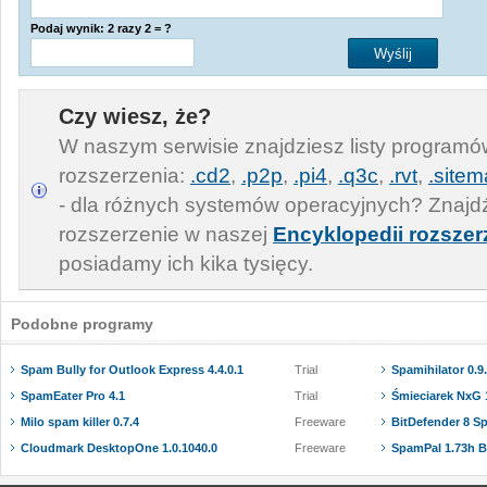
Podaj wynik: 2 razy 2 = ?
Czy wiesz, że?
W naszym serwisie znajdziesz listy program
rozszerzenia:
.cd2
,
.p2p
,
.pi4
,
.q3c
,
.rvt
,
.site
- dla różnych systemów operacyjnych? Znajdź
rozszerzenie w naszej
Encyklopedii rozszer
posiadamy ich kika tysięcy.
Podobne programy
Spam Bully for Outlook Express 4.4.0.1
Trial
Spamihilator 0.9
SpamEater Pro 4.1
Trial
Śmieciarek NxG 1
Milo spam killer 0.7.4
Freeware
BitDefender 8 
Cloudmark DesktopOne 1.0.1040.0
Freeware
SpamPal 1.73h B