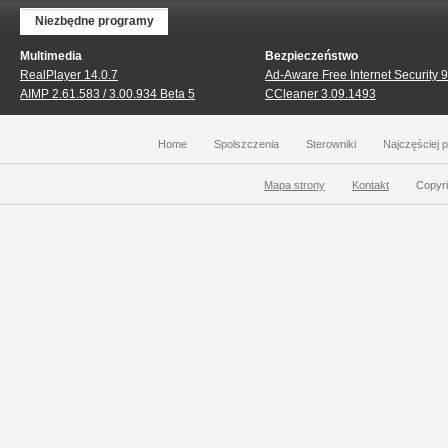
Niezbędne programy
Multimedia
Bezpieczeństwo
RealPlayer 14.0.7
Ad-Aware Free Internet Security 9
AIMP 2.61.583 / 3.00.934 Beta 5
CCleaner 3.09.1493
Home
Spolszczenia
Sterowniki
Najczęściej 
Mapa strony
Kontakt
Copyri