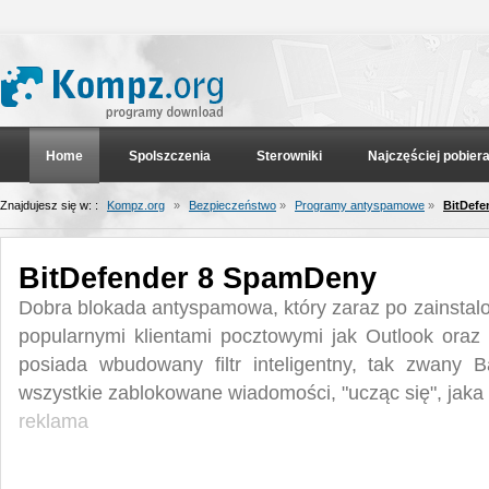
Home
Spolszczenia
Sterowniki
Najczęściej pobier
Znajdujesz się w: :
Kompz.org
»
Bezpieczeństwo
»
Programy antyspamowe
»
BitDefe
BitDefender 8 SpamDeny
Dobra blokada antyspamowa, który zaraz po zainstalow
popularnymi klientami pocztowymi jak Outlook oraz
posiada wbudowany filtr inteligentny, tak zwany B
wszystkie zablokowane wiadomości, "ucząc się", jaka
reklama