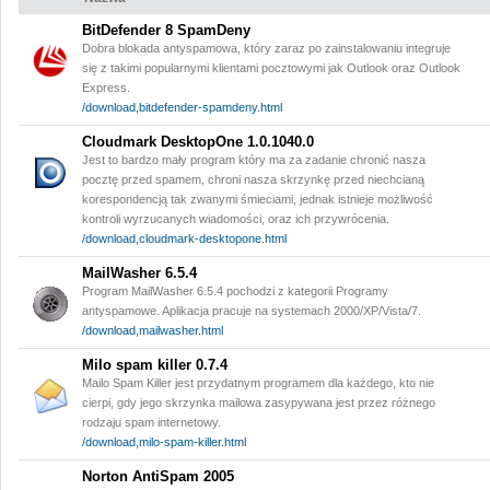
BitDefender 8 SpamDeny
Dobra blokada antyspamowa, który zaraz po zainstalowaniu integruje
się z takimi popularnymi klientami pocztowymi jak Outlook oraz Outlook
Express.
/download,bitdefender-spamdeny.html
Cloudmark DesktopOne 1.0.1040.0
Jest to bardzo mały program który ma za zadanie chronić nasza
pocztę przed spamem, chroni nasza skrzynkę przed niechcianą
korespondencją tak zwanymi śmieciami, jednak istnieje możliwość
kontroli wyrzucanych wiadomości, oraz ich przywrócenia.
/download,cloudmark-desktopone.html
MailWasher 6.5.4
Program MailWasher 6.5.4 pochodzi z kategorii Programy
antyspamowe. Aplikacja pracuje na systemach 2000/XP/Vista/7.
/download,mailwasher.html
Milo spam killer 0.7.4
Mailo Spam Killer jest przydatnym programem dla każdego, kto nie
cierpi, gdy jego skrzynka mailowa zasypywana jest przez różnego
rodzaju spam internetowy.
/download,milo-spam-killer.html
Norton AntiSpam 2005