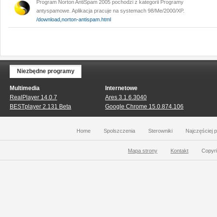
Program Norton AntiSpam 2005 pochodzi z kategorii Programy
antyspamowe. Aplikacja pracuje na systemach 98/Me/2000/XP.
/download,norton-antispam.html
Niezbędne programy
Multimedia
Internetowe
RealPlayer 14.0.7
Ares 3.1.6.3040
BESTplayer 2.131 Beta
Google Chrome 15.0.874.106
Home
Spolszczenia
Sterowniki
Najczęściej 
Mapa strony
Kontakt
Copyri