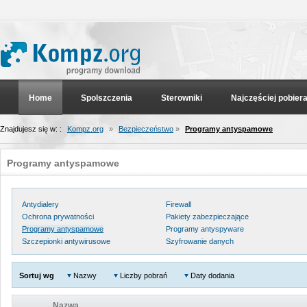
Home
Spolszczenia
Sterowniki
Najczęściej pobier
Znajdujesz się w: :
Kompz.org
»
Bezpieczeństwo
»
Programy antyspamowe
Programy antyspamowe
Antydialery
Firewall
Ochrona prywatności
Pakiety zabezpieczające
Programy antyspamowe
Programy antyspyware
Szczepionki antywirusowe
Szyfrowanie danych
Sortuj wg
Nazwy
Liczby pobrań
Daty dodania
Nazwa