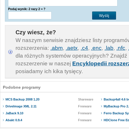
Podaj wynik: 2 razy 2 = ?
Czy wiesz, że?
W naszym serwisie znajdziesz listy program
rozszerzenia:
.abm
,
.aetx
,
.c4
,
.enc
,
.lab
,
.nfc
,
dla różnych systemów operacyjnych? Znajdź 
rozszerzenie w naszej
Encyklopedii rozszer
posiadamy ich kika tysięcy.
Podobne programy
MCS Backup 2008 1.20
Shareware
Backup4all 4.6 b
DriveImage XML 2.11
Freeware
MyBackup Pro 2
JaBack 9.10
Freeware
Ferro Backup Sy
Abakt 0.9.4
Freeware
HDClone Free Edi