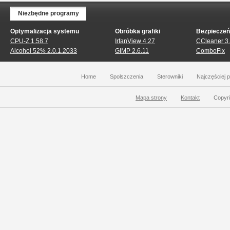
Niezbędne programy
Optymalizacja systemu
Obróbka grafiki
Bezpiecze
CPU-Z 1.58.7
IrfanView 4.27
CCleaner 3
Alcohol 52% 2.0.1.2033
GIMP 2.6.11
ComboFix
Home
Spolszczenia
Sterowniki
Najczęściej 
Mapa strony
Kontakt
Copyri