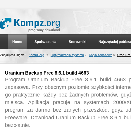
Home
Spolszczenia
Sterowniki
Najczęściej pobier
Znajdujesz się w: :
Kompz.org
»
Optymalizacja systemu
»
Kopia zapasowa
»
Uranium 
Uranium Backup Free 8.6.1 build 4663
Program Uranium Backup Free 8.6.1 build 4663 po
zapasowa. Przy obecnym poziomie szybkości intern
go praktycznie każdy bez żadnych problemów, gdy
miejsca. Aplikacja pracuje na systemach 2000/X
program za darmo bez żanych przeszkód, gdyż udos
Freeware. Download Uranium Backup Free 8.6.1 bu
bezpłatnie.