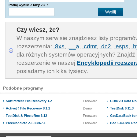
Podaj wynik: 2 razy 2 = ?
Czy wiesz, że?
W naszym serwisie znajdziesz listy program
rozszerzenia:
.8xs
,
.__a
,
.cdmt
,
.dc2
,
.esps
,
.h
dla różnych systemów operacyjnych? Znajdź 
rozszerzenie w naszej
Encyklopedii rozszer
posiadamy ich kika tysięcy.
Podobne programy
SoftPerfect File Recovery 1.2
Freeware
CD/DVD Data Rec
Active@ File Recovery 8.1.2
Demo
TestDisk 6.11.3
TestDisk & PhotoRec 6.12
Freeware
GetDataBack for
FreeUndelete 2.1.36867.1
Freeware
Bad CD/DVD Reco