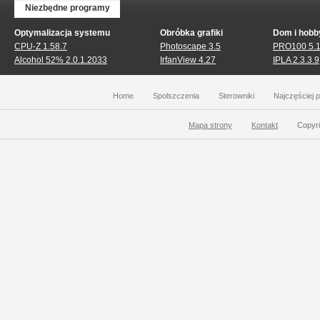
Niezbędne programy
Optymalizacja systemu
Obróbka grafiki
Dom i hobb
CPU-Z 1.58.7
Photoscape 3.5
PRO100 5.
Alcohol 52% 2.0.1.2033
IrfanView 4.27
IPLA 2.3.3.9
Home
Spolszczenia
Sterowniki
Najczęściej 
Mapa strony
Kontakt
Copyri