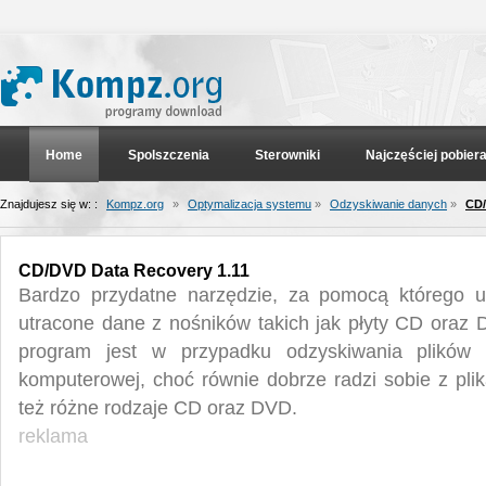
Home
Spolszczenia
Sterowniki
Najczęściej pobier
Znajdujesz się w: :
Kompz.org
»
Optymalizacja systemu
»
Odzyskiwanie danych
»
CD/
CD/DVD Data Recovery 1.11
Bardzo przydatne narzędzie, za pomocą którego 
utracone dane z nośników takich jak płyty CD oraz 
program jest w przypadku odzyskiwania plików a
komputerowej, choć równie dobrze radzi sobie z pli
też różne rodzaje CD oraz DVD.
reklama