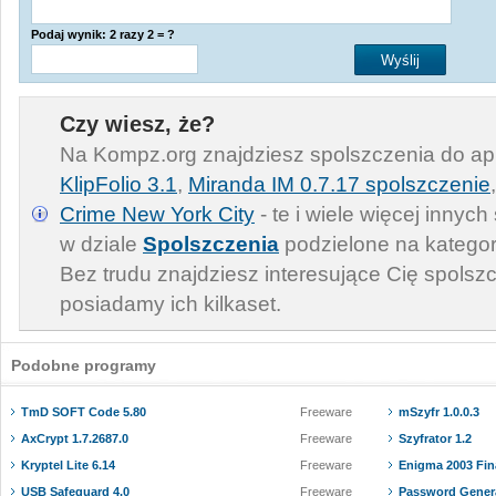
Podaj wynik: 2 razy 2 = ?
Czy wiesz, że?
Na Kompz.org znajdziesz spolszczenia do apl
KlipFolio 3.1
,
Miranda IM 0.7.17 spolszczenie
Crime New York City
- te i wiele więcej innyc
w dziale
Spolszczenia
podzielone na kategor
Bez trudu znajdziesz interesujące Cię spolsz
posiadamy ich kilkaset.
Podobne programy
TmD SOFT Code 5.80
Freeware
mSzyfr 1.0.0.3
AxCrypt 1.7.2687.0
Freeware
Szyfrator 1.2
Kryptel Lite 6.14
Freeware
Enigma 2003 Fina
USB Safeguard 4.0
Freeware
Password Genera