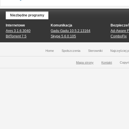
Niezbędne programy
Internetowe
Komunikacja
Bezpiecze
Ares 3.1.6.3040
Gadu Gadu 10.5.2.13164
Ad-Aware Fr
BitTorrent 7.5
Skype 5.6.0.105
ComboFix
Home
Spolszczenia
Sterowniki
Najczęściej 
Mapa strony
Kontakt
Copyri