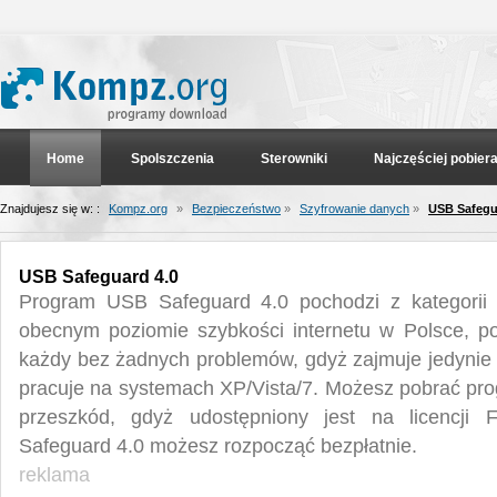
Home
Spolszczenia
Sterowniki
Najczęściej pobier
Znajdujesz się w: :
Kompz.org
»
Bezpieczeństwo
»
Szyfrowanie danych
»
USB Safegu
USB Safeguard 4.0
Program USB Safeguard 4.0 pochodzi z kategorii 
obecnym poziomie szybkości internetu w Polsce, p
każdy bez żadnych problemów, gdyż zajmuje jedynie 
pracuje na systemach XP/Vista/7. Możesz pobrać pr
przeszkód, gdyż udostępniony jest na licencji
Safeguard 4.0 możesz rozpocząć bezpłatnie.
reklama