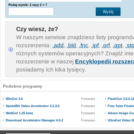
Podaj wynik: 2 razy 2 = ?
Czy wiesz, że?
W naszym serwisie znajdziesz listy program
rozszerzenia:
.add
,
.bld
,
.fnc
,
.ipf
,
.orf
,
.qpt
,
.st
różnych systemów operacyjnych? Znajdź inte
rozszerzenie w naszej
Encyklopedii rozszer
posiadamy ich kika tysięcy.
Podobne programy
WinGet 3.0
Freeware
FlashGet 3.5.0.1
SpeedBit Video Accelerator 3.2.3.5
Freeware
Free Tube Finder
WellGet 1.25 beta
Freeware
Adsen Image Gra
Download Accelerator Manager 4.5.2
Freeware
UltraGet Video 