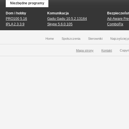
Niezbędne programy
Dom i hobby
Komunikacja
Bezpieczeńs
PRO100 5.16
Gadu Gadu 10.5.2.13164
Ad-Aware Free
IPLA 2.3.3.9
Skype 5.6.0.105
ComboFix
Home
Spolszczenia
Sterowniki
Najczęściej 
Mapa strony
Kontakt
Copyri