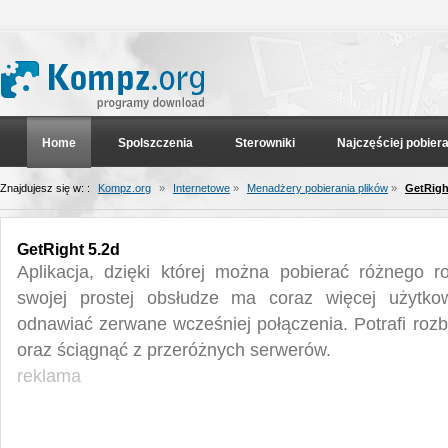
Home
Spolszczenia
Sterowniki
Najczęściej pobier
Znajdujesz się w: :
Kompz.org
»
Internetowe
»
Menadżery pobierania plików
»
GetRigh
GetRight 5.2d
Aplikacja, dzięki której można pobierać różnego rod
swojej prostej obsłudze ma coraz więcej użytk
odnawiać zerwane wcześniej połączenia. Potrafi rozb
oraz ściągnąć z przeróżnych serwerów.
reklama