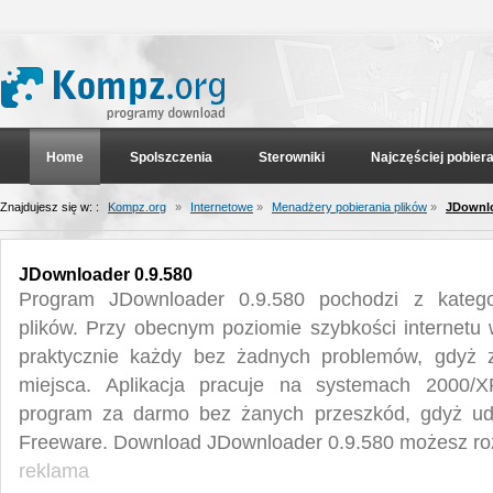
Home
Spolszczenia
Sterowniki
Najczęściej pobier
Znajdujesz się w: :
Kompz.org
»
Internetowe
»
Menadżery pobierania plików
»
JDownlo
JDownloader 0.9.580
Program JDownloader 0.9.580 pochodzi z katego
plików. Przy obecnym poziomie szybkości internetu
praktycznie każdy bez żadnych problemów, gdyż 
miejsca. Aplikacja pracuje na systemach 2000/X
program za darmo bez żanych przeszkód, gdyż udos
Freeware. Download JDownloader 0.9.580 możesz roz
reklama