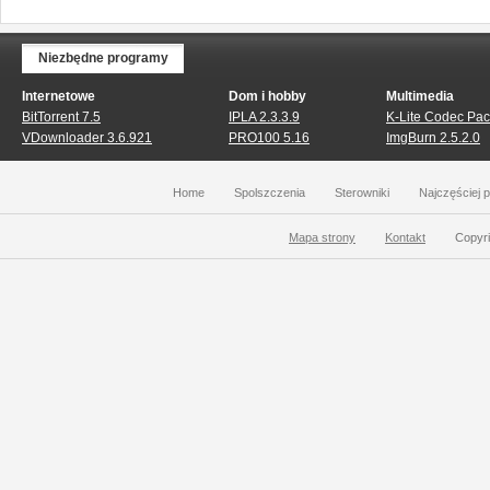
Niezbędne programy
Internetowe
Dom i hobby
Multimedia
BitTorrent 7.5
IPLA 2.3.3.9
K-Lite Codec Pack
VDownloader 3.6.921
PRO100 5.16
ImgBurn 2.5.2.0
Home
Spolszczenia
Sterowniki
Najczęściej 
Mapa strony
Kontakt
Copyri