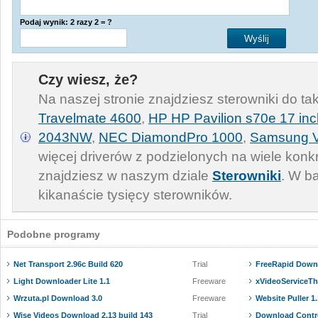
Podaj wynik: 2 razy 2 = ?
Czy wiesz, że?
Na naszej stronie znajdziesz sterowniki do ta
Travelmate 4600
,
HP HP Pavilion s70e 17 inc
2043NW
,
NEC DiamondPro 1000
,
Samsung 
więcej driverów z podzielonych na wiele konkr
znajdziesz w naszym dziale
Sterowniki
. W b
kikanaście tysięcy sterowników.
Podobne programy
Net Transport 2.96c Build 620
Trial
FreeRapid Downl
Light Downloader Lite 1.1
Freeware
xVideoServiceThi
Wrzuta.pl Download 3.0
Freeware
Website Puller 1.
Wise Videos Download 2.13 build 143
Trial
Download Contro