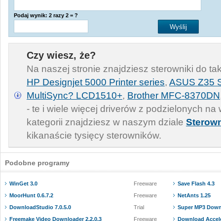
Podaj wynik: 2 razy 2 = ?
Czy wiesz, że?
Na naszej stronie znajdziesz sterowniki do ta
HP Designjet 5000 Printer series
,
ASUS Z35 S
MultiSync? LCD1510+
,
Brother MFC-8370DN
- te i wiele więcej driverów z podzielonych na
kategorii znajdziesz w naszym dziale
Sterown
kikanaście tysięcy sterowników.
Podobne programy
WinGet 3.0
Freeware
Save Flash 4.3
MoorHunt 0.6.7.2
Freeware
NetAnts 1.25
DownloadStudio 7.0.5.0
Trial
Super MP3 Downl
Freemake Video Downloader 2.2.0.3
Freeware
Download Accele