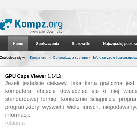
Home
Spolszczenia
Sterowniki
Najczęściej pobier
Znajdujesz się w: :
Kompz.org
»
Optymalizacja systemu
»
Info o sprzęcie i oprogramow
GPU Caps Viewer 1.14.3
Jeżeli jesteście ciekawy, jaka karta graficzna je
komputera, chcecie dowiedzieć się o niej więc
standardowej formie, koniecznie ściągnijcie pro
program,który wyświetli wiele innych, niepodawa
informacji.
reklama