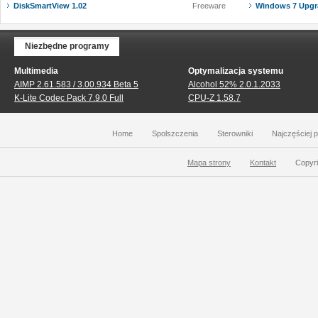
DiskSmartView 1.02
Freeware
Windows 7 Upgra
Niezbędne programy
Multimedia
Optymalizacja systemu
AIMP 2.61.583 / 3.00.934 Beta 5
Alcohol 52% 2.0.1.2033
K-Lite Codec Pack 7.9.0 Full
CPU-Z 1.58.7
Home
Spolszczenia
Sterowniki
Najczęściej 
Mapa strony
Kontakt
Copyri