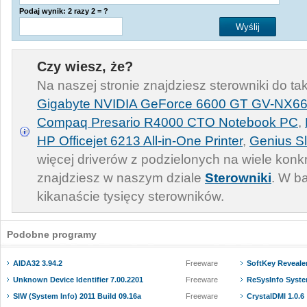
Podaj wynik: 2 razy 2 = ?
Czy wiesz, że?
Na naszej stronie znajdziesz sterowniki do ta
Gigabyte NVIDIA GeForce 6600 GT GV-NX6
Compaq Presario R4000 CTO Notebook PC
,
HP Officejet 6213 All-in-One Printer
,
Genius Sl
więcej driverów z podzielonych na wiele konkr
znajdziesz w naszym dziale
Sterowniki
. W b
kikanaście tysięcy sterowników.
Podobne programy
AIDA32 3.94.2
Freeware
SoftKey Revealer
Unknown Device Identifier 7.00.2201
Freeware
ReSysInfo Syste
SIW (System Info) 2011 Build 09.16a
Freeware
CrystalDMI 1.0.6