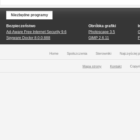
Niezbędne programy
Bezpieczeństwo
Obróbka grafiki
I
Ad-Aware Free Internet Security 9.6
Photoscape 3.5
G
Spyware Doctor 8.0.0.888
GIMP 2.6.11
F
Home
Spolszczenia
Sterowniki
Najczęściej 
Mapa strony
Kontakt
Copyri