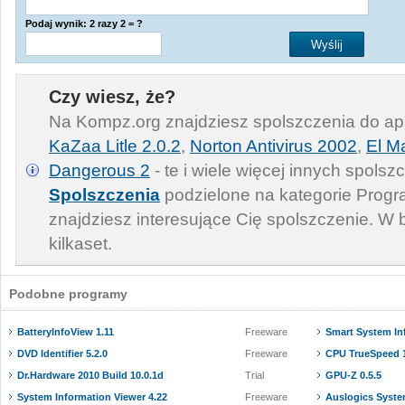
Podaj wynik: 2 razy 2 = ?
Czy wiesz, że?
Na Kompz.org znajdziesz spolszczenia do apl
KaZaa Litle 2.0.2
,
Norton Antivirus 2002
,
El M
Dangerous 2
- te i wiele więcej innych spolsz
Spolszczenia
podzielone na kategorie Progra
znajdziesz interesujące Cię spolszczenie. W 
kilkaset.
Podobne programy
BatteryInfoView 1.11
Freeware
Smart System In
DVD Identifier 5.2.0
Freeware
CPU TrueSpeed 1
Dr.Hardware 2010 Build 10.0.1d
Trial
GPU-Z 0.5.5
System Information Viewer 4.22
Freeware
Auslogics System