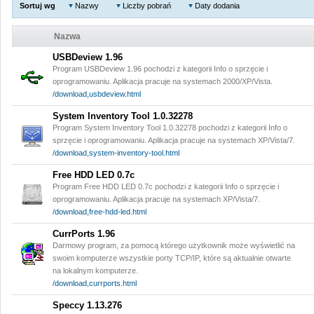
Sortuj wg
Nazwy
Liczby pobrań
Daty dodania
Nazwa
USBDeview 1.96
Program USBDeview 1.96 pochodzi z kategorii Info o sprzęcie i
oprogramowaniu. Aplikacja pracuje na systemach 2000/XP/Vista.
/download,usbdeview.html
System Inventory Tool 1.0.32278
Program System Inventory Tool 1.0.32278 pochodzi z kategorii Info o
sprzęcie i oprogramowaniu. Aplikacja pracuje na systemach XP/Vista/7.
/download,system-inventory-tool.html
Free HDD LED 0.7c
Program Free HDD LED 0.7c pochodzi z kategorii Info o sprzęcie i
oprogramowaniu. Aplikacja pracuje na systemach XP/Vista/7.
/download,free-hdd-led.html
CurrPorts 1.96
Darmowy program, za pomocą którego użytkownik może wyświetlić na
swoim komputerze wszystkie porty TCP/IP, które są aktualnie otwarte
na lokalnym komputerze.
/download,currports.html
Speccy 1.13.276