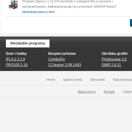
Program Speccy 1.13.276 pochodzi z kategorii Info o sprzęcie i
oprogramowaniu. Aplikacja pracuje na systemach 2000/XP/Vista/7.
/download,speccy.html
Niezbędne programy
Dom i hobby
Bezpieczeństwo
Obróbka grafiki
IPLA 2.3.3.9
ComboFix
Photoscape 3.5
PRO100 5.16
CCleaner 3.09.1493
GIMP 2.6.11
Home
Spolszczenia
Sterowniki
Najczęściej 
Mapa strony
Kontakt
Copyri