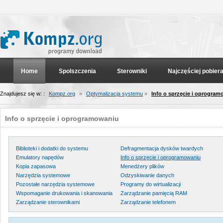
Home
Spolszczenia
Sterowniki
Najczęściej pobier
Znajdujesz się w: :
Kompz.org
»
Optymalizacja systemu
»
Info o sprzęcie i oprogra
Info o sprzęcie i oprogramowaniu
Biblioteki i dodatki do systemu
Defragmentacja dysków twardych
Emulatory napędów
Info o sprzęcie i oprogramowaniu
Kopia zapasowa
Menedżery plików
Narzędzia systemowe
Odzyskiwanie danych
Pozostałe narzędzia systemowe
Programy do wirtualizacji
Wspomaganie drukowania i skanowania
Zarządzanie pamięcią RAM
Zarządzanie sterownikami
Zarządzanie telefonem