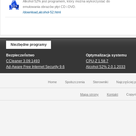
Alkohol 52% jest programem, który można wykorzystać do
emulowania obrazów płyt CD i DVD.
/download,alcohol-52.html
Niezbędne programy
Bezpieczeństwo
Optymalizacja systemu
CCleaner 3.09.1493
CPU-Z 1.58.7
Ad-Aware Free Internet Security 9.6
Alcohol 52% 2.0.1.2033
Home
Spolszczenia
Sterowniki
Najczęściej 
Mapa strony
Kontakt
Copyri