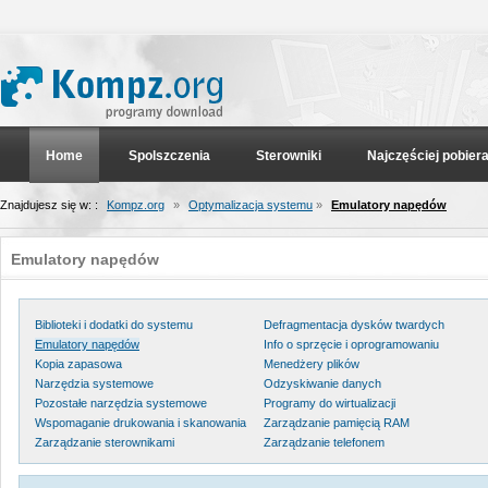
Home
Spolszczenia
Sterowniki
Najczęściej pobier
Znajdujesz się w: :
Kompz.org
»
Optymalizacja systemu
»
Emulatory napędów
Emulatory napędów
Biblioteki i dodatki do systemu
Defragmentacja dysków twardych
Emulatory napędów
Info o sprzęcie i oprogramowaniu
Kopia zapasowa
Menedżery plików
Narzędzia systemowe
Odzyskiwanie danych
Pozostałe narzędzia systemowe
Programy do wirtualizacji
Wspomaganie drukowania i skanowania
Zarządzanie pamięcią RAM
Zarządzanie sterownikami
Zarządzanie telefonem