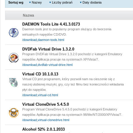
Sortuj wg
Nazwy
Liczby pobrań
Daty dodania
Nazwa
DAEMON Tools Lite 4.41.3.0173
Daemon tools jest to popularny program służący do tworzenia
wirtualnych napędów CD/DVD.
/download,daemon-tools.html
DVDFab Virtual Drive 1.3.2.0
Program DVDFab Virtual Drive 1.3.2.0 pochodzi z kategorii Emulatory
napędów. Aplikacja pracuje na systemach XP/Vista/7.
/download,dvdfab-virtual-drive.html
Virtual CD 10.1.0.13
Virtual CD jest programem, który pozwoli nam na cieszenie się z
naszej ulubionej muzyki, gry, czy też filmu bez konieczności wkładania
płyt do napędów.
/download,virtual-cd.html
Virtual CloneDrive 5.4.5.0
Program Virtual CloneDrive 5.4.5.0 pochodzi z kategorii Emulatory
napędów. Aplikacja pracuje na systemach 98/Me/NT/2000/XP/Vista/7.
/download,virtual-clonedrive.html
Alcohol 52% 2.0.1.2033