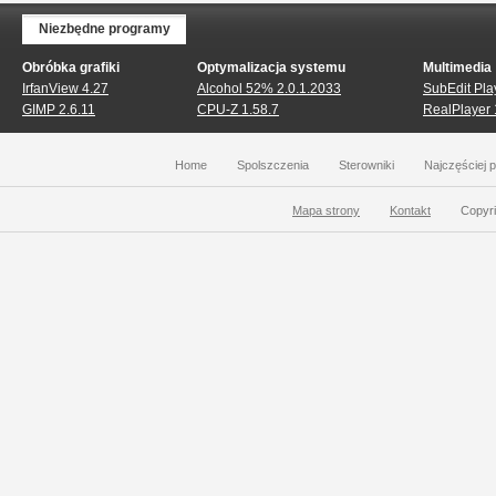
Niezbędne programy
Obróbka grafiki
Optymalizacja systemu
Multimedia
IrfanView 4.27
Alcohol 52% 2.0.1.2033
SubEdit Pla
GIMP 2.6.11
CPU-Z 1.58.7
RealPlayer 
Home
Spolszczenia
Sterowniki
Najczęściej 
Mapa strony
Kontakt
Copyri