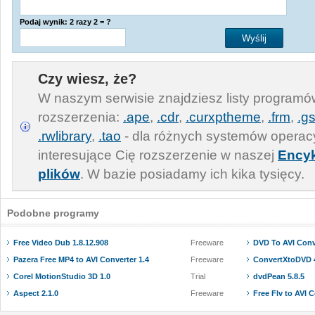
Podaj wynik: 2 razy 2 = ?
Czy wiesz, że?
W naszym serwisie znajdziesz listy program
rozszerzenia:
.ape
,
.cdr
,
.curxptheme
,
.frm
,
.gs
.rwlibrary
,
.tao
- dla różnych systemów operac
interesujące Cię rozszerzenie w naszej
Encyk
plików
. W bazie posiadamy ich kika tysięcy.
Podobne programy
Free Video Dub 1.8.12.908
Freeware
DVD To AVI Conv
Pazera Free MP4 to AVI Converter 1.4
Freeware
ConvertXtoDVD 4
Corel MotionStudio 3D 1.0
Trial
dvdPean 5.8.5
Aspect 2.1.0
Freeware
Free Flv to AVI C