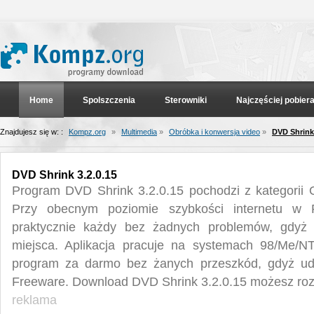
Home
Spolszczenia
Sterowniki
Najczęściej pobier
Znajdujesz się w: :
Kompz.org
»
Multimedia
»
Obróbka i konwersja video
»
DVD Shrink 
DVD Shrink 3.2.0.15
Program DVD Shrink 3.2.0.15 pochodzi z kategorii 
Przy obecnym poziomie szybkości internetu w
praktycznie każdy bez żadnych problemów, gdyż
miejsca. Aplikacja pracuje na systemach 98/Me/N
program za darmo bez żanych przeszkód, gdyż udos
Freeware. Download DVD Shrink 3.2.0.15 możesz roz
reklama