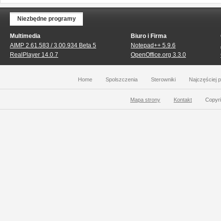
Niezbędne programy
Multimedia
Biuro i Firma
AIMP 2.61.583 / 3.00.934 Beta 5
Notepad++ 5.9.6
RealPlayer 14.0.7
OpenOffice.org 3.3.0
Home
Spolszczenia
Sterowniki
Najczęściej 
Mapa strony
Kontakt
Copyri