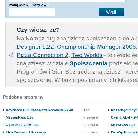
Podaj wynik: 2 razy 2 = ?
Czy wiesz, że?
Na Kompz.org znajdziesz spolszczenia do apl
Designer 1.22
,
Championship Manager 2006
Pizza Connection 2
,
Two Worlds
- te i wiele 
znajdziesz w dziale
Spolszczenia
podzielone
Programów i Gier. Bez trudu znajdziesz inter
spolszczenie. W bazie posiadamy ich kilkaset
Podobne programy
Advanced PDF Password Recovery 5.4.48
Trial
Messenger Key 9
MessenPass 1.35
Freeware
Cain & Abel 4.9.
OperaPassView 1.02
Freeware
ShowPass 1.02
Tlen Password Recovery
Freeware
PicoZip Recovery