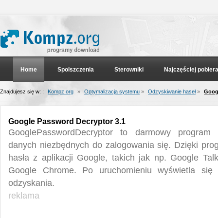
Home
Spolszczenia
Sterowniki
Najczęściej pobier
Znajdujesz się w: :
Kompz.org
»
Optymalizacja systemu
»
Odzyskiwanie haseł
»
Googl
Google Password Decryptor 3.1
GooglePasswordDecryptor to darmowy program u
danych niezbędnych do zalogowania się. Dzięki p
hasła z aplikacji Google, takich jak np. Google Ta
Google Chrome. Po uruchomieniu wyświetla się 
odzyskania.
reklama