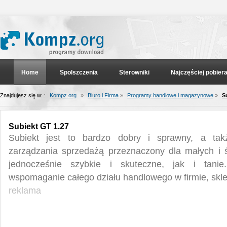
Home
Spolszczenia
Sterowniki
Najczęściej pobier
Znajdujesz się w: :
Kompz.org
»
Biuro i Firma
»
Programy handlowe i magazynowe
»
S
Subiekt GT 1.27
Subiekt jest to bardzo dobry i sprawny, a tak
zarządzania sprzedażą przeznaczony dla małych i ś
jednocześnie szybkie i skuteczne, jak i tani
wspomaganie całego działu handlowego w firmie, sklep
reklama