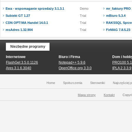
Ewa - wspomaganie sprzedaży 3.1.3.1
Demo
mr_faktury PRO 
Subiekt GT 1.27
Trial
mBiuro 5.3.4
CDN OPT!MA Handel 14.0.1
Trial
RAKSSQL Sprzed
msAdres 1.32.904
Trial
FirMAG 7.8.5.23
Niezbędne programy
Internetowe
Biuro i Firma
Dom i hobb
FlashGet 3.5.0.1126
Notepad++ 5.9.6
PRO100 5.
Ares 3.1.6.3040
OpenOffice.org 3.3.0
IPLA 2.3.3.9
Home
Spolszczenia
Sterowniki
Najczęściej 
Mapa strony
Kontakt
Copyri