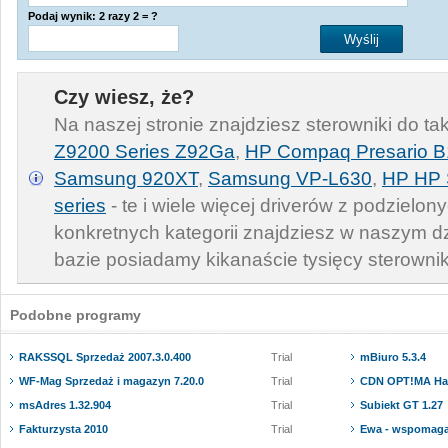
Podaj wynik: 2 razy 2 = ?
Czy wiesz, że?
Na naszej stronie znajdziesz sterowniki do ta
Z9200 Series Z92Ga
,
HP Compaq Presario 
Samsung 920XT
,
Samsung VP-L630
,
HP HP 
series
- te i wiele więcej driverów z podzielon
konkretnych kategorii znajdziesz w naszym d
bazie posiadamy kikanaście tysięcy sterowni
Podobne programy
RAKSSQL Sprzedaż 2007.3.0.400
Trial
mBiuro 5.3.4
WF-Mag Sprzedaż i magazyn 7.20.0
Trial
CDN OPT!MA Han
msAdres 1.32.904
Trial
Subiekt GT 1.27
Fakturzysta 2010
Trial
Ewa - wspomagan