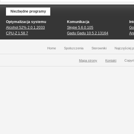
Niezbędne programy
Optymalizacja systemu
Komunikacja
In
Alcohol 52% 2.0.1.2033
Skype 5.6.0.105
Go
CPU-Z 1.58.7
Gadu Gadu 10.5.2.13164
Ar
Home
Spolszczenia
Sterowniki
Najczęściej 
Mapa strony
Kontakt
Copyri