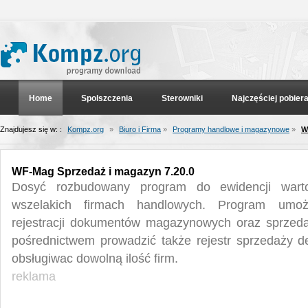
Home
Spolszczenia
Sterowniki
Najczęściej pobier
Znajdujesz się w: :
Kompz.org
»
Biuro i Firma
»
Programy handlowe i magazynowe
»
W
WF-Mag Sprzedaż i magazyn 7.20.0
Dosyć rozbudowany program do ewidencji wart
wszelakich firmach handlowych. Program umoż
rejestracji dokumentów magazynowych oraz sprzed
pośrednictwem prowadzić także rejestr sprzedaży det
obsługiwac dowolną ilość firm.
reklama