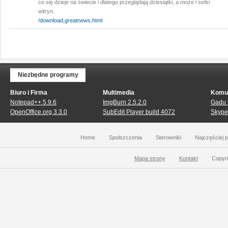
co się dzieje na świecie i dlatego przeglądają dziesiątki, a może i setki
witryn.
/download,greatnews.html
Niezbędne programy
Biuro i Firma
Multimedia
Komu
Notepad++ 5.9.6
ImgBurn 2.5.2.0
Gadu 
OpenOffice.org 3.3.0
SubEdit Player build 4072
Skype
Home
Spolszczenia
Sterowniki
Najczęściej 
Mapa strony
Kontakt
Copyri