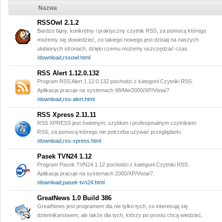
Nazwa
RSSOwl 2.1.2
Bardzo fajny, konkretny i praktyczny czytnik RSS, za pomocą którego
możemy się dowiedzieć, co takiego nowego jest dzisiaj na naszych
ulubionych stronach, dzięki czemu możemy oszczędzać czas.
/download,rssowl.html
RSS Alert 1.12.0.132
Program RSS Alert 1.12.0.132 pochodzi z kategorii Czytniki RSS.
Aplikacja pracuje na systemach 98/Me/2000/XP/Vista/7.
/download,rss-alert.html
RSS Xpress 2.11.11
RSS XPRESS jest świetnym, szybkim i profesjonalnym czytnikiem
RSS, za pomocą którego nie potrzeba używać przeglądarki.
/download,rss-xpress.html
Pasek TVN24 1.12
Program Pasek TVN24 1.12 pochodzi z kategorii Czytniki RSS.
Aplikacja pracuje na systemach 2000/XP/Vista/7.
/download,pasek-tvn24.html
GreatNews 1.0 Build 386
GreatNews jest programem dla nie tylko tych, co interesują się
dziennikarstwem, ale także dla tych, którzy po prostu chcą wiedzieć,