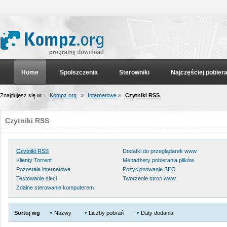
Home
Spolszczenia
Sterowniki
Najczęściej pobier
Znajdujesz się w: :
Kompz.org
»
Internetowe
»
Czytniki RSS
Czytniki RSS
Czytniki RSS
Dodatki do przeglądarek www
Klienty Torrent
Menadżery pobierania plików
Pozostałe internetowe
Pozycjonowanie SEO
Testowanie sieci
Tworzenie stron www
Zdalne sterowanie komputerem
Sortuj wg
Nazwy
Liczby pobrań
Daty dodania