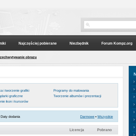
niki
Najczęściej pobierane
Niezbędnik
Forum Kompz.org
rzechwytywanie obrazu
N
 i tworzenie grafiki
Programy do malowania
ądarki graficzne
Tworzenie albumów i prezentacji
nie ikon i kursorów
Daty dodania
Darmowe
•
Wszystkie
Licencja
Pobrano