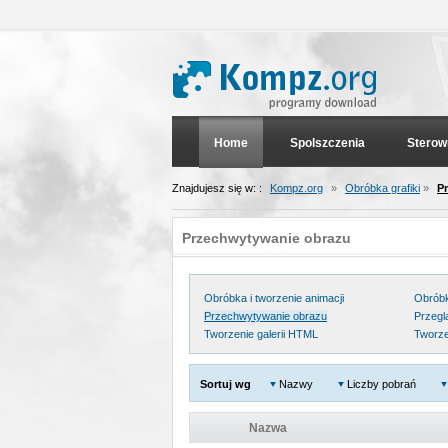
Home
Spolszczenia
Sterow
Znajdujesz się w: :
Kompz.org
»
Obróbka grafiki
»
P
Przechwytywanie obrazu
Obróbka i tworzenie animacji
Obróbka
Przechwytywanie obrazu
Przegl
Tworzenie galerii HTML
Tworze
Sortuj wg
Nazwy
Liczby pobrań
Nazwa