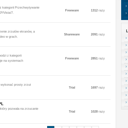
z kategorii Przechwytywanie
Freeware
1312
razy
P/Vista/7.
rzenie zrzutów ekranów, a
Shareware
2091
razy
ideo w grach.
dzi z kategorii
Freeware
2851
razy
uje na systemach
 wykonać prosty zrzut
Trial
1697
razy
PL
, który pozwala na zrzucanie
Trial
1028
razy