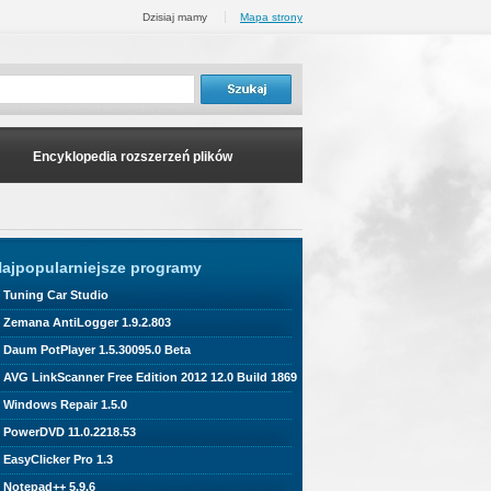
Dzisiaj mamy
Mapa strony
Encyklopedia rozszerzeń plików
ajpopularniejsze programy
Tuning Car Studio
Zemana AntiLogger 1.9.2.803
Daum PotPlayer 1.5.30095.0 Beta
AVG LinkScanner Free Edition 2012 12.0 Build 1869
Windows Repair 1.5.0
PowerDVD 11.0.2218.53
EasyClicker Pro 1.3
Notepad++ 5.9.6