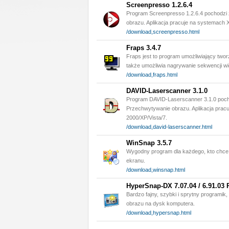
Screenpresso 1.2.6.4
Program Screenpresso 1.2.6.4 pochodzi 
obrazu. Aplikacja pracuje na systemach X
/download,screenpresso.html
Fraps 3.4.7
Fraps jest to program umożliwiający two
także umożliwia nagrywanie sekwencji w
/download,fraps.html
DAVID-Laserscanner 3.1.0
Program DAVID-Laserscanner 3.1.0 pocho
Przechwytywanie obrazu. Aplikacja prac
2000/XP/Vista/7.
/download,david-laserscanner.html
WinSnap 3.5.7
Wygodny program dla każdego, kto chce
ekranu.
/download,winsnap.html
HyperSnap-DX 7.07.04 / 6.91.03 
Bardzo fajny, szybki i sprytny programik
obrazu na dysk komputera.
/download,hypersnap.html