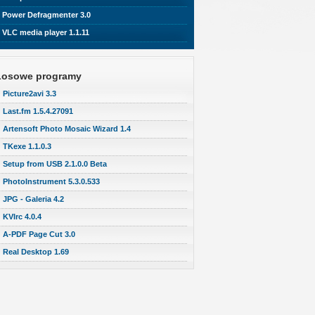
Power Defragmenter 3.0
VLC media player 1.1.11
Losowe programy
Picture2avi 3.3
Last.fm 1.5.4.27091
Artensoft Photo Mosaic Wizard 1.4
TKexe 1.1.0.3
Setup from USB 2.1.0.0 Beta
PhotoInstrument 5.3.0.533
JPG - Galeria 4.2
KVIrc 4.0.4
A-PDF Page Cut 3.0
Real Desktop 1.69