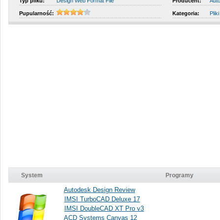
Typ pliku:
Design Web Format File
Producent:
Aut
Pupularność:
Kategoria:
Plik
System
Programy
Autodesk Design Review
IMSI TurboCAD Deluxe 17
IMSI DoubleCAD XT Pro v3
ACD Systems Canvas 12