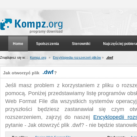
Home
Spolszczenia
Sterowniki
Najczęściej pobier
Znajdujesz się w: :
Kompz.org
»
Encyklopedia rozszerzeń plików
»
.dwf
.dwf
Jak otworzyć plik
?
Jeśli masz problem z korzystaniem z pliku o rozsz
pomocą. Poniżej przedstawiamy listę programów obsł
Web Format File dla wszystkich systemów operacyjn
przyszłości będziesz zastanawiał się czym o
rozszerzeniem, zajrzyj do naszej
Encyklopedii roz
pytanie - Jak otowrzyć plik .dwf? - nie będzie stanowi