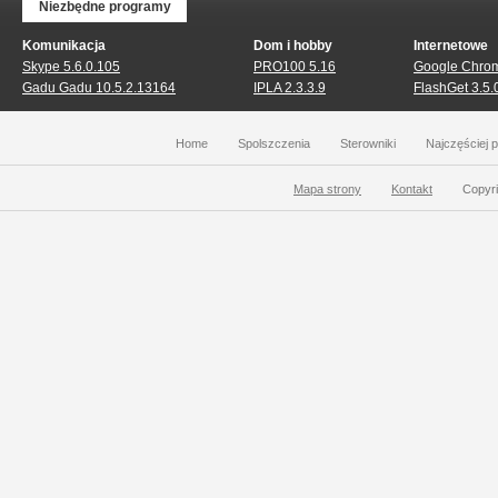
Niezbędne programy
Komunikacja
Dom i hobby
Internetowe
Skype 5.6.0.105
PRO100 5.16
Google Chrom
Gadu Gadu 10.5.2.13164
IPLA 2.3.3.9
FlashGet 3.5.
Home
Spolszczenia
Sterowniki
Najczęściej 
Mapa strony
Kontakt
Copyri