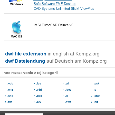
Safe Software FME Desktop
Windows
CAD Systems Unlimited Slick! ViewPlus
IMSI TurboCAD Deluxe v5
MAC OS
dwf file extension
in english at Kompz.org
dwf Dateiendung
auf Deutsch am Kompz.org
Inne rozszerzenia z tej kategorii
.vob
.lps
.vrl
.psk
.wrz
.v3d
.iges
.s
.shp
.geo
.si
.sh3f
.fxa
.br7
.dwf
.nif