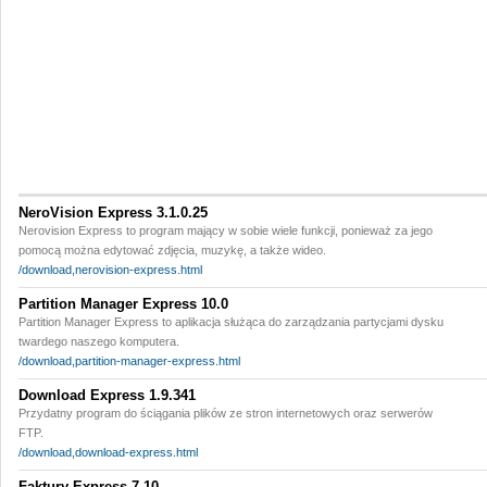
NeroVision Express 3.1.0.25
Nerovision Express to program mający w sobie wiele funkcji, ponieważ za jego
pomocą można edytować zdjęcia, muzykę, a także wideo.
/download,nerovision-express.html
Partition Manager Express 10.0
Partition Manager Express to aplikacja służąca do zarządzania partycjami dysku
twardego naszego komputera.
/download,partition-manager-express.html
Download Express 1.9.341
Przydatny program do ściągania plików ze stron internetowych oraz serwerów
FTP.
/download,download-express.html
Faktury Express 7.10