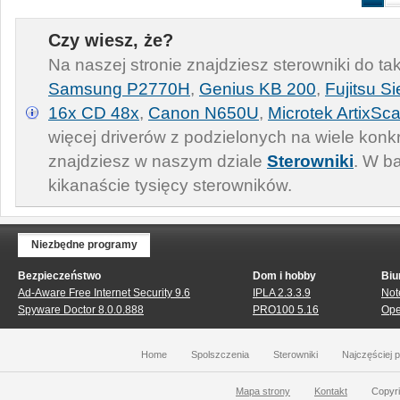
Czy wiesz, że?
Na naszej stronie znajdziesz sterowniki do ta
Samsung P2770H
,
Genius KB 200
,
Fujitsu S
16x CD 48x
,
Canon N650U
,
Microtek ArtixSc
więcej driverów z podzielonych na wiele konkr
znajdziesz w naszym dziale
Sterowniki
. W b
kikanaście tysięcy sterowników.
Niezbędne programy
Bezpieczeństwo
Dom i hobby
Biu
Ad-Aware Free Internet Security 9.6
IPLA 2.3.3.9
Not
Spyware Doctor 8.0.0.888
PRO100 5.16
Ope
Home
Spolszczenia
Sterowniki
Najczęściej 
Mapa strony
Kontakt
Copyri