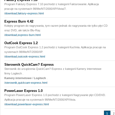
Program Faktury Express 7.10 pochodzi z kategorii Fakturowanie. Aplikacja
pracuje na systemach 98/Me/NT/2000/XP/Vista/7.
/download,faktury-express.html
Express Burn 4.42
Kolejny program do nagrywania, tym razem jednak do nagrywania nie tylko płyt CD
oraz DVD, ale także Blu-Ray.
/download,express-burn.html
OutCook Express 1.2
Program OutCook Express 1.2 pochodzi z kategorii Kuchnia. Aplikacja pracuje na
systemach 98/Me/NT/2000/XP.
/download,outcook-express.html
Sterownik QuickCam? Express
Sterownik do urządzenia QuickCam? Express z kategorii Kamery internetowe
firmy Logitech .
Kamery internetowe
/
Logitech
.
/sterownik,quickcam-express.html
PowerLaser Express 1.0
Program PowerLaser Express 1.0 pochodzi z kategorii Nagrywanie płyt CD/DVD.
Aplikacja pracuje na systemach 98/Me/NT/2000/XP/Vista.
/download,powerlaser-express.html
1
2