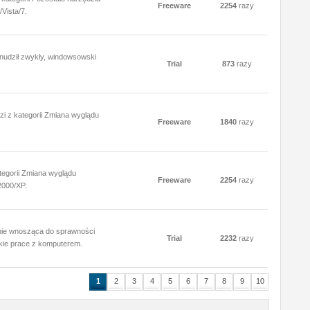
Freeware
2254
razy
Vista/7.
nudził zwykły, windowsowski
Trial
873
razy
zi z kategorii Zmiana wyglądu
Freeware
1840
razy
egorii Zmiana wyglądu
Freeware
2254
razy
2000/XP.
c nie wnosząca do sprawności
Trial
2232
razy
lkie prace z komputerem.
1
2
3
4
5
6
7
8
9
10