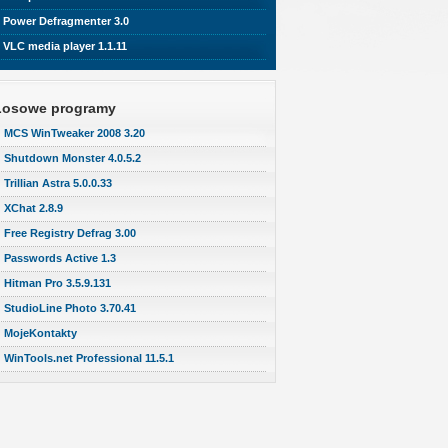
Power Defragmenter 3.0
VLC media player 1.1.11
Losowe programy
MCS WinTweaker 2008 3.20
Shutdown Monster 4.0.5.2
Trillian Astra 5.0.0.33
XChat 2.8.9
Free Registry Defrag 3.00
Passwords Active 1.3
Hitman Pro 3.5.9.131
StudioLine Photo 3.70.41
MojeKontakty
WinTools.net Professional 11.5.1