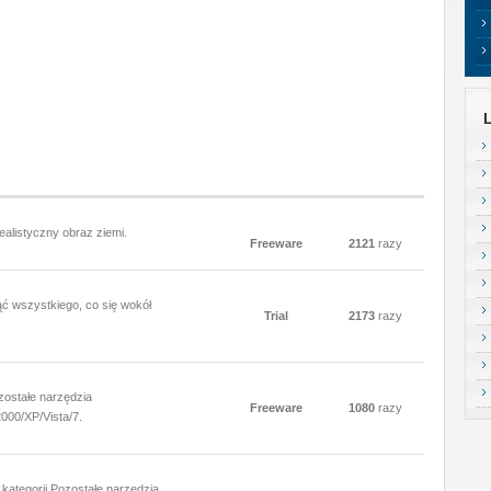
ealistyczny obraz ziemi.
Freeware
2121
razy
ąć wszystkiego, co się wokół
Trial
2173
razy
zostałe narzędzia
Freeware
1080
razy
000/XP/Vista/7.
ategorii Pozostałe narzędzia