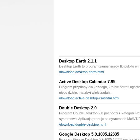
Desktop Earth 2.1.1
Desktop Earth to program zamieniający tło pulpitu w r
/download,desktop-earth.html
Active Desktop Calendar 7.95
Program przydany dla każdego, kto nie potrafi ogarn
niego dzieje, ma zbyt wiele zadań.
/download,active-desktop-calendar.html
Double Desktop 2.0
Program Double Desktop 2.0 pochodzi z kategorii Po
systemowe. Aplikacja pracuje na systemach Me/NT/2
/download,double-desktop.html
Google Desktop 5.9.1005.12335
Program Google Desktop 5.9.1005.12335 pochodzi z k