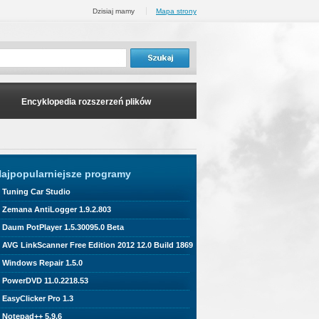
Dzisiaj mamy
Mapa strony
Encyklopedia rozszerzeń plików
ajpopularniejsze programy
Tuning Car Studio
Zemana AntiLogger 1.9.2.803
Daum PotPlayer 1.5.30095.0 Beta
AVG LinkScanner Free Edition 2012 12.0 Build 1869
Windows Repair 1.5.0
PowerDVD 11.0.2218.53
EasyClicker Pro 1.3
Notepad++ 5.9.6