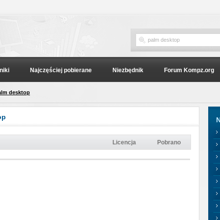
niki
Najczęściej pobierane
Niezbędnik
Forum Kompz.org
alm desktop
op
N
Licencja
Pobrano