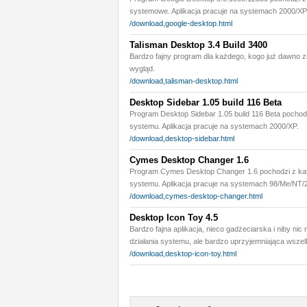
systemowe. Aplikacja pracuje na systemach 2000/XP/
/download,google-desktop.html
Talisman Desktop 3.4 Build 3400
Bardzo fajny program dla każdego, kogo już dawno z
wygląd.
/download,talisman-desktop.html
Desktop Sidebar 1.05 build 116 Beta
Program Desktop Sidebar 1.05 build 116 Beta pochod
systemu. Aplikacja pracuje na systemach 2000/XP.
/download,desktop-sidebar.html
Cymes Desktop Changer 1.6
Program Cymes Desktop Changer 1.6 pochodzi z kat
systemu. Aplikacja pracuje na systemach 98/Me/NT/
/download,cymes-desktop-changer.html
Desktop Icon Toy 4.5
Bardzo fajna aplikacja, nieco gadżeciarska i niby ni
działania systemu, ale bardzo uprzyjemniająca wsze
/download,desktop-icon-toy.html