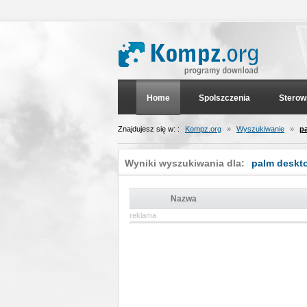
Home
Spolszczenia
Sterow
Znajdujesz się w: :
Kompz.org
»
Wyszukiwanie
»
p
Wyniki wyszukiwania dla:
palm deskt
Nazwa
reklama