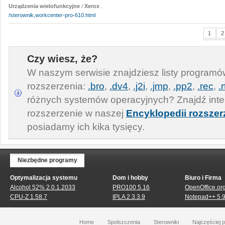
Urządzenia wielofunkcyjne
/
Xerox
.
/sterownik,workcenter-pro-610.html
1
2
Czy wiesz, że?
W naszym serwisie znajdziesz listy program
rozszerzenia:
.bro
,
.dv4
,
.j2i
,
.jmp
,
.pp2
,
.rec
,
.r
różnych systemów operacyjnych? Znajdź inte
rozszerzenie w naszej
Encyklopedii rozszer
posiadamy ich kika tysięcy.
Niezbędne programy
Optymalizacja systemu
Dom i hobby
Biuro i Firma
Alcohol 52% 2.0.1.2033
PRO100 5.16
OpenOffice.org
CPU-Z 1.58.7
IPLA 2.3.3.9
Notepad++ 5.9
Home
Spolszczenia
Sterowniki
Najczęściej 