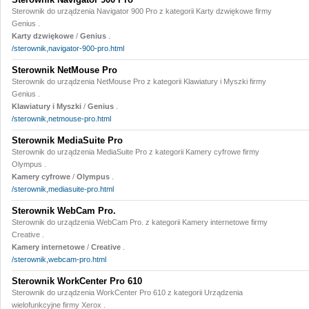
Sterownik do urządzenia Navigator 900 Pro z kategorii Karty dzwiękowe firmy
Genius .
Karty dzwiękowe
/
Genius
.
/sterownik,navigator-900-pro.html
Sterownik NetMouse Pro
Sterownik do urządzenia NetMouse Pro z kategorii Klawiatury i Myszki firmy
Genius .
Klawiatury i Myszki
/
Genius
.
/sterownik,netmouse-pro.html
Sterownik MediaSuite Pro
Sterownik do urządzenia MediaSuite Pro z kategorii Kamery cyfrowe firmy
Olympus .
Kamery cyfrowe
/
Olympus
.
/sterownik,mediasuite-pro.html
Sterownik WebCam Pro.
Sterownik do urządzenia WebCam Pro. z kategorii Kamery internetowe firmy
Creative .
Kamery internetowe
/
Creative
.
/sterownik,webcam-pro.html
Sterownik WorkCenter Pro 610
Sterownik do urządzenia WorkCenter Pro 610 z kategorii Urządzenia
wielofunkcyjne firmy Xerox .