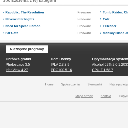
Spolszczenia z tej kategorii
Republic: The Revolution
Freeware
Tomb Raider: Ch
Neverwinter Nights
Freeware
Catz
Need for Speed Carbon
Freeware
FCleaner
Far Gate
Freeware
Monkey Island 3
Niezbędne programy
Obróbka grafiki
Dom i hobby
Optymalizacja syste
Photoscape 3.5
IPLA 2.3.3.9
Alcohol 52% 2.0.1.203
IrfanView 4.27
PRO100 5.16
CPU-Z 1.58.7
Home
Spolszczenia
Sterowniki
Najczęściej 
Mapa strony
Kontakt
Copyri