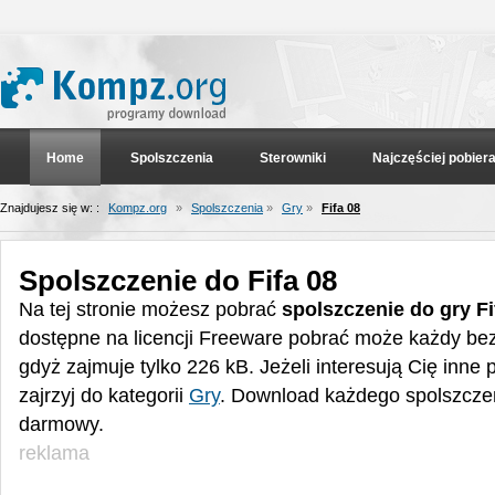
Home
Spolszczenia
Sterowniki
Najczęściej pobier
Znajdujesz się w: :
Kompz.org
»
Spolszczenia
»
Gry
»
Fifa 08
Spolszczenie do Fifa 08
Na tej stronie możesz pobrać
spolszczenie do gry Fi
dostępne na licencji Freeware pobrać może każdy be
gdyż zajmuje tylko 226 kB. Jeżeli interesują Cię inne
zajrzyj do kategorii
Gry
. Download każdego spolszczeni
darmowy.
reklama