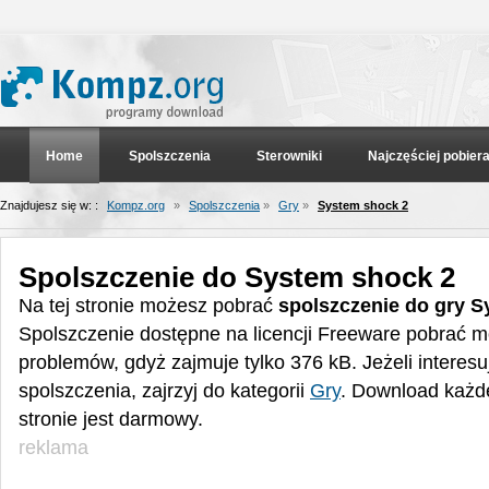
Home
Spolszczenia
Sterowniki
Najczęściej pobier
Znajdujesz się w: :
Kompz.org
»
Spolszczenia
»
Gry
»
System shock 2
Spolszczenie do System shock 2
Na tej stronie możesz pobrać
spolszczenie do gry 
Spolszczenie dostępne na licencji Freeware pobrać 
problemów, gdyż zajmuje tylko 376 kB. Jeżeli interes
spolszczenia, zajrzyj do kategorii
Gry
. Download każd
stronie jest darmowy.
reklama