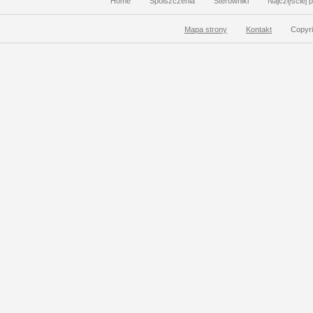
Home
Spolszczenia
Sterowniki
Najczęściej 
Mapa strony
Kontakt
Copyri