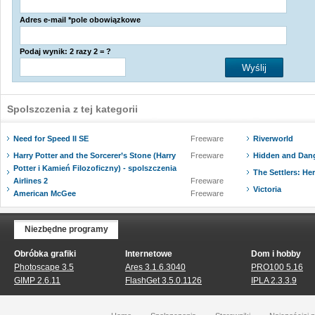
Adres e-mail *pole obowiązkowe
Podaj wynik: 2 razy 2 = ?
Spolszczenia z tej kategorii
Need for Speed II SE
Freeware
Riverworld
Harry Potter and the Sorcerer’s Stone (Harry
Freeware
Hidden and Dan
Potter i Kamień Filozoficzny) - spolszczenia
The Settlers: He
Airlines 2
Freeware
Victoria
American McGee
Freeware
Niezbędne programy
Obróbka grafiki
Internetowe
Dom i hobby
Photoscape 3.5
Ares 3.1.6.3040
PRO100 5.16
GIMP 2.6.11
FlashGet 3.5.0.1126
IPLA 2.3.3.9