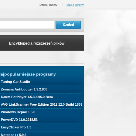
Dzisiaj mamy
Mapa strony
Encyklopedia rozszerzeń plików
ajpopularniejsze programy
Tuning Car Studio
Zemana AntiLogger 1.9.2.803
Daum PotPlayer 1.5.30095.0 Beta
AVG LinkScanner Free Edition 2012 12.0 Build 1869
Windows Repair 1.5.0
PowerDVD 11.0.2218.53
EasyClicker Pro 1.3
Notepad++ 5.9.6