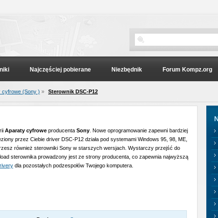
niki
Najczęściej pobierane
Niezbędnik
Forum Kompz.org
 cyfrowe (Sony )
»
Sterownik DSC-P12
N
ii
Aparaty cyfrowe
producenta
Sony
. Nowe oprogramowanie zapewni bardziej
naleziony przez Ciebie driver DSC-P12 działa pod systemami Windows 95, 98, ME,
rzesz również sterowniki Sony w starszych wersjach. Wystarczy przejść do
load sterownika prowadzony jest ze strony producenta, co zapewnia najwyższą
rivery
dla pozostałych podzespołów Twojego komputera.