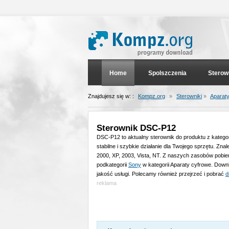
Home
Spolszczenia
Sterow
Znajdujesz się w: :
Kompz.org
»
Sterowniki
»
Aparaty
Sterownik DSC-P12
DSC-P12 to aktualny sterownik do produktu z kategor
stabilne i szybkie działanie dla Twojego sprzętu. Z
2000, XP, 2003, Vista, NT. Z naszych zasobów pobie
podkategorii
Sony
w kategorii Aparaty cyfrowe. Down
jakość usługi. Polecamy również przejrzeć i pobrać
d
reklama